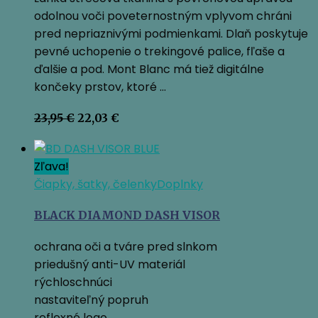
odolnou voči poveternostným vplyvom chráni
pred nepriaznivými podmienkami. Dlaň poskytuje
pevné uchopenie o trekingové palice, fľaše a
ďalšie a pod. Mont Blanc má tiež digitálne
končeky prstov, ktoré …
Pôvodná
Aktuálna
23,95
€
22,03
€
cena
cena
bola:
je:
23,95 €.
22,03 €.
Zľava!
Čiapky, šatky, čelenky
Doplnky
BLACK DIAMOND DASH VISOR
ochrana oči a tváre pred slnkom
priedušný anti-UV materiál
rýchloschnúci
nastaviteľný popruh
reflexné logo