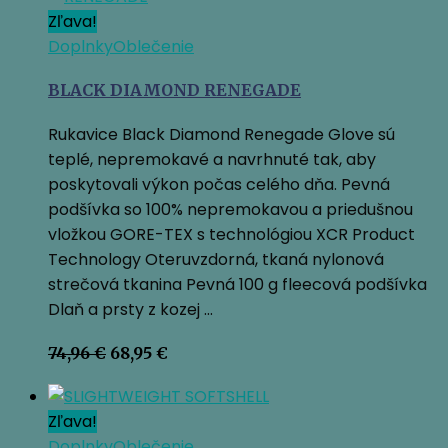
Zľava!
Doplnky
Oblečenie
BLACK DIAMOND RENEGADE
Rukavice Black Diamond Renegade Glove sú
teplé, nepremokavé a navrhnuté tak, aby
poskytovali výkon počas celého dňa. Pevná
podšívka so 100% nepremokavou a priedušnou
vložkou GORE-TEX s technológiou XCR Product
Technology Oteruvzdorná, tkaná nylonová
strečová tkanina Pevná 100 g fleecová podšívka
Dlaň a prsty z kozej …
Pôvodná
Aktuálna
74,96
€
68,95
€
cena
cena
bola:
je:
74,96 €.
68,95 €.
Zľava!
Doplnky
Oblečenie