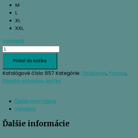
M
L
XL
XXL
Vymazať
množstvo
OCUN
Pridať do košíka
HONK
PANTS
Katalógové číslo:
857
Kategórie:
Oblečenie
,
Pánske
,
Pánske nohavice, šortky
Ďalšie informácie
Výrobca
Ďalšie informácie