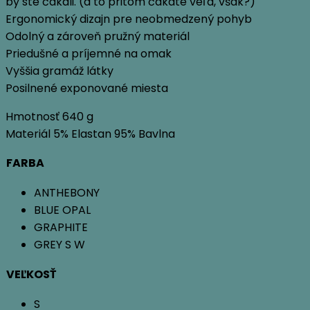
by ste čakali. (a to pritom čakáte veľa, však?)
Ergonomický dizajn pre neobmedzený pohyb
Odolný a zároveň pružný materiál
Priedušné a príjemné na omak
Vyššia gramáž látky
Posilnené exponované miesta
Hmotnosť 640 g
Materiál 5% Elastan 95% Bavlna
FARBA
ANTHEBONY
BLUE OPAL
GRAPHITE
GREY S W
VEĽKOSŤ
S