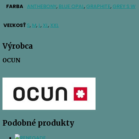
FARBA
ANTHEBONY
,
BLUE OPAL
,
GRAPHITE
,
GREY S W
VEĽKOSŤ
S
,
M
,
L
,
XL
,
XXL
Výrobca
OCUN
Podobné produkty