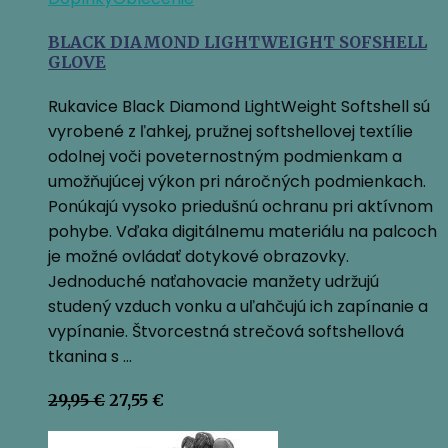
BLACK DIAMOND LIGHTWEIGHT SOFSHELL
GLOVE
Rukavice Black Diamond LightWeight Softshell sú
vyrobené z ľahkej, pružnej softshellovej textílie
odolnej voči poveternostným podmienkam a
umožňujúcej výkon pri náročných podmienkach.
Ponúkajú vysoko priedušnú ochranu pri aktívnom
pohybe. Vďaka digitálnemu materiálu na palcoch
je možné ovládať dotykové obrazovky.
Jednoduché naťahovacie manžety udržujú
studený vzduch vonku a uľahčujú ich zapínanie a
vypínanie. Štvorcestná strečová softshellová
tkanina s …
Pôvodná
Aktuálna
29,95
€
27,55
€
cena
cena
bola:
je: