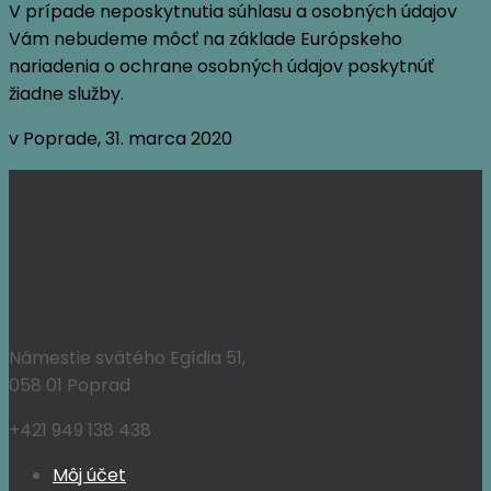
V prípade neposkytnutia súhlasu a osobných údajov
Vám nebudeme môcť na základe Európskeho
nariadenia o ochrane osobných údajov poskytnúť
žiadne služby.
v Poprade, 31. marca 2020
Námestie svätého Egídia 51,
058 01 Poprad
+421 949 138 438
Môj účet