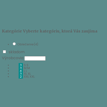
Kategórie
Vyberte kategóriu, ktorá Vás zaujíma
Oblečenie
(4)
skladom
Výrobcovia
3
S
S
3
M
M
4
L
L
3
XL
XL
2
XXL
XXL