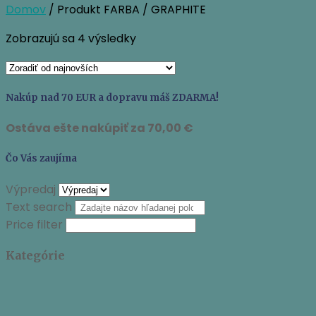
Domov
/ Produkt FARBA / GRAPHITE
Zoradené
Zobrazujú sa 4 výsledky
podľa
najnovších
Nakúp nad 70 EUR a dopravu máš ZDARMA!
Ostáva ešte nakúpiť za
70,00
€
Čo Vás zaujíma
Výpredaj
Text search
Price filter
Kategórie