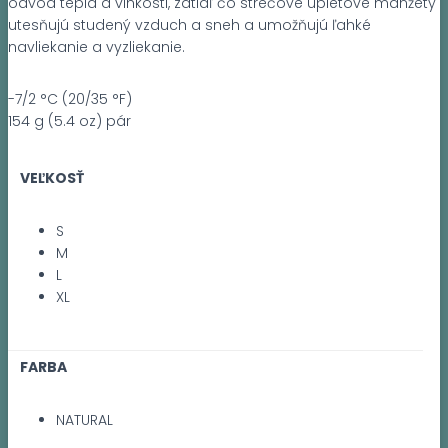
odvod tepla a vlhkosti, zatiaľ čo strečové úpletové manžety
utesňujú studený vzduch a sneh a umožňujú ľahké
navliekanie a vyzliekanie.
-7/2 °C (20/35 °F)
154 g (5.4 oz) pár
VEĽKOSŤ
S
M
L
XL
FARBA
NATURAL