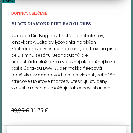
Zľava!
DOPLNKY
OBLEČENIE
BLACK DIAMOND DIRT BAG GLOVES
Rukavice Dirt Bag, navrhnuté pre ratrakistov,
lanovkárov, učiteľov lyžovania, horských
záchranárov a vlastne hocikoho, kto trávi na piste
celú zimnú sezónu. Jednoduchý, ale
nepostrádateľný dizajn v pevnej ale pružnej kozej
koži s úpravou DWR. Super mäkká fleecová
podšívka zvláda odvod tepla a vlhkosti, zatiaľ čo
strečové úpletové manžety utesňujú studený
vzduch a sneh a umožňujú ľahké navliekanie a …
Pôvodná
Aktuálna
39,95
€
36,75
€
cena
cena
bola:
je:
39,95 €.
36,75 €.