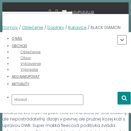
ululu@ululu.sk
TOGGLE NAVIGATION
Domov
/
Oblečenie
/
Doplnky
/
Rukavice
/ BLACK DIAMON
DIRT BAG MITTS
O NÁS
OBCHOD
Oblečenie
Obuv
Zľava!
Vybavenie
Výpredaj
BLACK DIAMON DIRT BAG MITTS
AKO NAKUPOVAŤ
AKTUALITY
Pôvodná
Aktuálna
39,95
€
36,75
€
vrátane DPH
cena
cena
bola:
je:
Hľadať:
Rukavice Dirt Bag, navrhnuté pre ratrakistov, lanovkárov,
39,95 €.
36,75 €.
učiteľov lyžovania, horských záchranárov a vlastne
hocikoho, kto trávi na piste celú zimnú sezónu. Jednoduchý,
ale nepostrádateľný dizajn v pevnej ale pružnej kozej koži s
úpravou DWR. Super mäkká fleecová podšívka zvláda