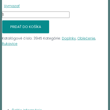
Vymazať
množstvo
BLACK
DIAMON
PRIDAŤ DO KOŠÍKA
DIRT
BAG
Katalógové číslo:
3945
Kategórie:
Doplnky
,
Oblečenie
,
MITTS
Rukavice