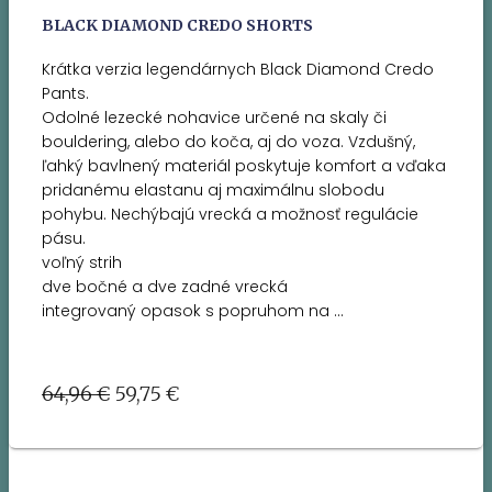
BLACK DIAMOND CREDO SHORTS
Krátka verzia legendárnych Black Diamond Credo
Pants.
Odolné lezecké nohavice určené na skaly či
bouldering, alebo do koča, aj do voza. Vzdušný,
ľahký bavlnený materiál poskytuje komfort a vďaka
pridanému elastanu aj maximálnu slobodu
pohybu. Nechýbajú vrecká a možnosť regulácie
pásu.
voľný strih
dve bočné a dve zadné vrecká
integrovaný opasok s popruhom na …
Pôvodná
Aktuálna
64,96
€
59,75
€
cena
cena
bola:
je:
64,96 €.
59,75 €.