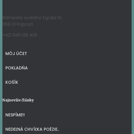
Námestie svätého Egídia 51,
058 01 Poprad
+421 949 138 438
MÔJ ÚČET
POKLADŇA
KOŠÍK
Najnovšie články
NESPÍME!!
NEDEĽNÁ CHVÍĽKA POÉZIE..