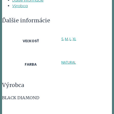
Ďalšie informácie
Výrobca
Ďalšie informácie
S
,
M
,
L
,
XL
VEĽKOSŤ
NATURAL
FARBA
Výrobca
BLACK DIAMOND