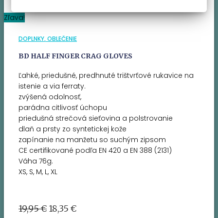
Zľava!
DOPLNKY
OBLEČENIE
BD HALF FINGER CRAG GLOVES
Ľahké, priedušné, predhnuté trištvrťové rukavice na
istenie a via ferraty.
zvýšená odolnosť,
parádna citlivosť úchopu
priedušná strečová sieťovina a polstrovanie
dlaň a prsty zo syntetickej kože
zapínanie na manžetu so suchým zipsom
CE certifikované podľa EN 420 a EN 388 (2131)
Váha 76g.
XS, S, M, L, XL
Pôvodná
Aktuálna
19,95
€
18,35
€