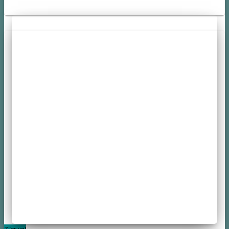
cena
cena
bola:
je:
19,95 €.
18,35 €.