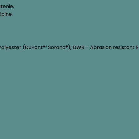
tenie.
lpine.
Polyester (DuPont™ Sorona®), DWR – Abrasion resistant En