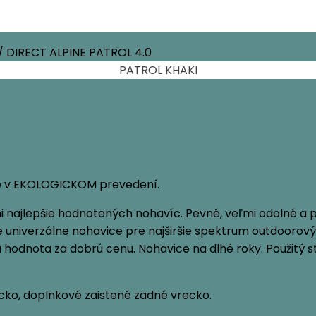
/ DIRECT ALPINE PATROL 4.0
tie v EKOLOGICKOM prevedení.
i najlepšie hodnotených nohavíc. Pevné, veľmi odolné a 
 univerzálne nohavice pre najširšie spektrum outdoorový
na hodnota za dobrú cenu. Nohavice na dlhé roky. Použitý 
cko, doplnkové zaistené zadné vrecko.