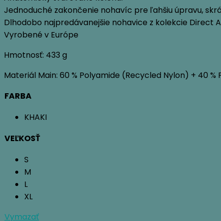
Jednoduché zakončenie nohavíc pre ľahšiu úpravu, skrá
Dlhodobo najpredávanejšie nohavice z kolekcie Direct A
Vyrobené v Európe
Hmotnosť: 433 g
Materiál Main: 60 % Polyamide (Recycled Nylon) + 40 % 
FARBA
KHAKI
VEĽKOSŤ
S
M
L
XL
Vymazať