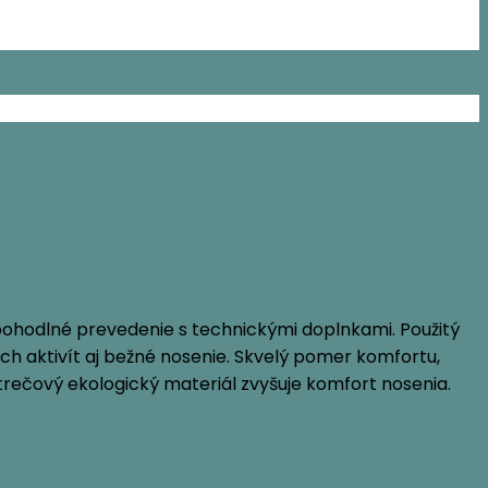
pohodlné prevedenie s technickými doplnkami. Použitý
ch aktivít aj bežné nosenie. Skvelý pomer komfortu,
strečový ekologický materiál zvyšuje komfort nosenia.