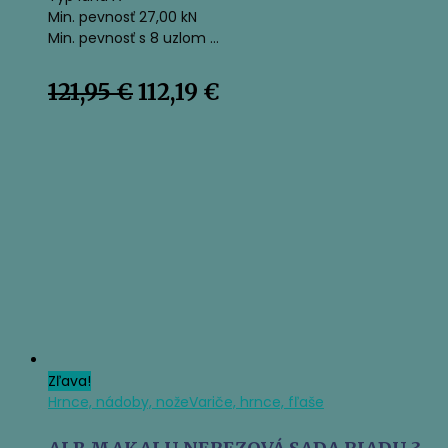
Min. pevnosť 27,00 kN
Min. pevnosť s 8 uzlom …
Pôvodná
Aktuálna
121,95
€
112,19
€
cena
cena
bola:
je:
121,95 €.
112,19 €.
Zľava!
Hrnce, nádoby, nože
Variče, hrnce, fľaše