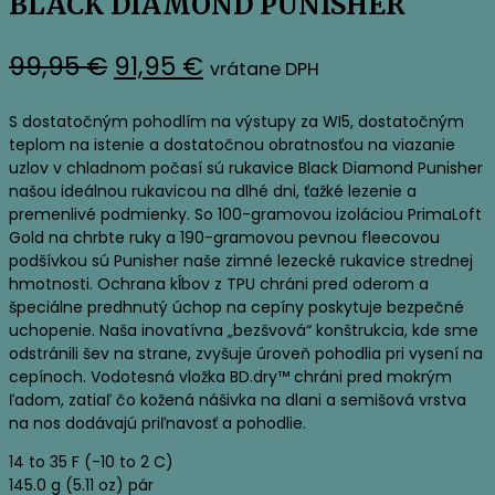
BLACK DIAMOND PUNISHER
Pôvodná
Aktuálna
99,95
€
91,95
€
vrátane DPH
cena
cena
S dostatočným pohodlím na výstupy za WI5, dostatočným
bola:
je:
teplom na istenie a dostatočnou obratnosťou na viazanie
uzlov v chladnom počasí sú rukavice Black Diamond Punisher
99,95 €.
91,95 €.
našou ideálnou rukavicou na dlhé dni, ťažké lezenie a
premenlivé podmienky. So 100-gramovou izoláciou PrimaLoft
Gold na chrbte ruky a 190-gramovou pevnou fleecovou
podšívkou sú Punisher naše zimné lezecké rukavice strednej
hmotnosti. Ochrana kĺbov z TPU chráni pred oderom a
špeciálne predhnutý úchop na cepíny poskytuje bezpečné
uchopenie. Naša inovatívna „bezšvová“ konštrukcia, kde sme
odstránili šev na strane, zvyšuje úroveň pohodlia pri vysení na
cepínoch. Vodotesná vložka BD.dry™ chráni pred mokrým
ľadom, zatiaľ čo kožená nášivka na dlani a semišová vrstva
na nos dodávajú priľnavosť a pohodlie.
14 to 35 F (-10 to 2 C)
145.0 g (5.11 oz) pár