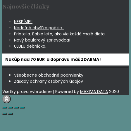
Najnovšie články
NESPÍME!!
Nedeľná chvíľka poézie..
Priatelia. Babie leto, ako vie každé malé dieťa…
Nový bouldrový sprievodca!
ULULU debnička.
Nakúp nad 70 EUR a dopravu máš ZDARMA!
Všeobecné obchodné podmienky
Zásady ochrany osobných údajov
Všetky práva vyhradené | Powered by
MAXIMA DATA
2020