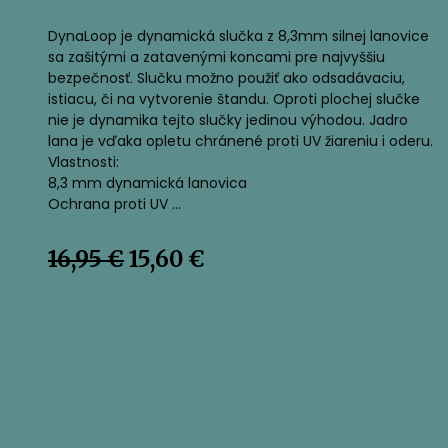
DynaLoop je dynamická slučka z 8,3mm silnej lanovice
sa zašitými a zatavenými koncami pre najvyššiu
bezpečnosť. Slučku možno použiť ako odsadávaciu,
istiacu, či na vytvorenie štandu. Oproti plochej slučke
nie je dynamika tejto slučky jedinou výhodou. Jadro
lana je vďaka opletu chránené proti UV žiareniu i oderu.
Vlastnosti:
8,3 mm dynamická lanovica
Ochrana proti UV …
Pôvodná
Aktuálna
16,95
€
15,60
€
cena
cena
bola:
je:
16,95 €.
15,60 €.