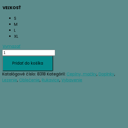
VEĽKOSŤ
S
M
L
XL
Vymazať
množstvo
BLACK
Pridať do košíka
DIAMOND
PUNISHER
Katalógové číslo:
8318
Kategórií:
Cepíny, mačky
,
Doplnky
,
Lezenie
,
Oblečenie
,
Rukavice
,
Vybavenie