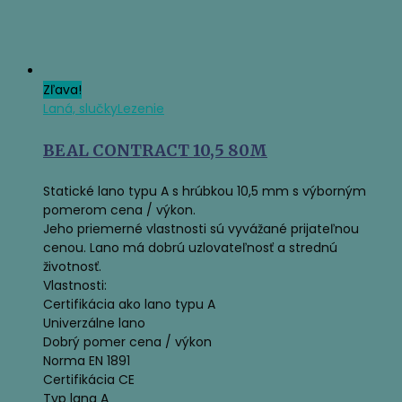
Zľava!
Laná, slučky
Lezenie
BEAL CONTRACT 10,5 80M
Statické lano typu A s hrúbkou 10,5 mm s výborným
pomerom cena / výkon.
Jeho priemerné vlastnosti sú vyvážané prijateľnou
cenou. Lano má dobrú uzlovateľnosť a strednú
životnosť.
Vlastnosti:
Certifikácia ako lano typu A
Univerzálne lano
Dobrý pomer cena / výkon
Norma EN 1891
Certifikácia CE
Typ lana A