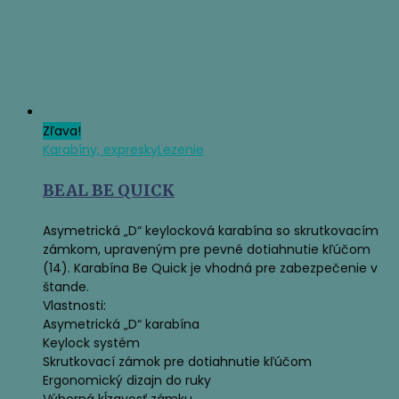
Zľava!
Karabíny, expresky
Lezenie
BEAL BE QUICK
Asymetrická „D“ keylocková karabína so skrutkovacím
zámkom, upraveným pre pevné dotiahnutie kľúčom
(14). Karabína Be Quick je vhodná pre zabezpečenie v
štande.
Vlastnosti:
Asymetrická „D“ karabína
Keylock systém
Skrutkovací zámok pre dotiahnutie kľúčom
Ergonomický dizajn do ruky