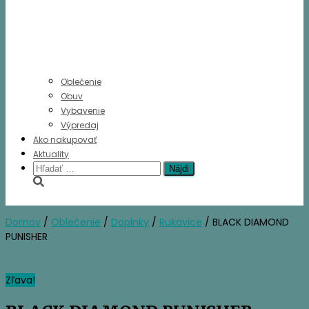
Oblečenie
Obuv
Vybavenie
Výpredaj
Ako nakupovať
Aktuality
Hľadať:
Domov
/
Oblečenie
/
Doplnky
/
Rukavice
/ BLACK DIAMOND
PUNISHER
Zľava!