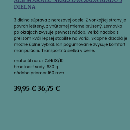
ALB MAKALU NEREZOVÁ SADA RIADU 3
DIELNA
3 dielna súprava z nerezovej ocele. Z vonkajšej strany je
povrch leštený, z vnútornej mierne brúsený. Lemovka
po okrajoch zvyšuje pevnosť nádob. Veľká nádoba s
prelisom kvôli lepšej stabilite na variči. Sklopné držadlá je
možné úplne vybrať. Ich pogumovanie zvyšuje komfort
manipulácie. Transportná sieťka v cene.
materiál nerez CrNi 18/10
hmotnosť sady: 630 g
nádoba priemer 160 mm …
Pôvodná
Aktuálna
39,95
€
36,75
€
cena
cena
bola:
je:
39,95 €.
36,75 €.