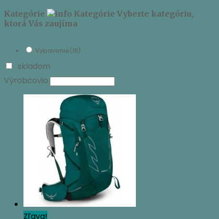
Kategórie
Kategórie
Vyberte kategóriu,
ktorá Vás zaujíma
Vybavenie
(16)
skladom
Výrobcovia
Zľava!