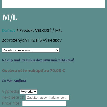
M/L
Domov
/ Produkt VEĽKOSŤ / M/L
Zoradené
Zobrazených 1–12 z 16 výsledkov
podľa
najnovších
Nakúp nad 70 EUR a dopravu máš ZDARMA!
Ostáva ešte nakúpiť za
70,00
€
Čo Vás zaujíma
Výpredaj
Text search
Price filter