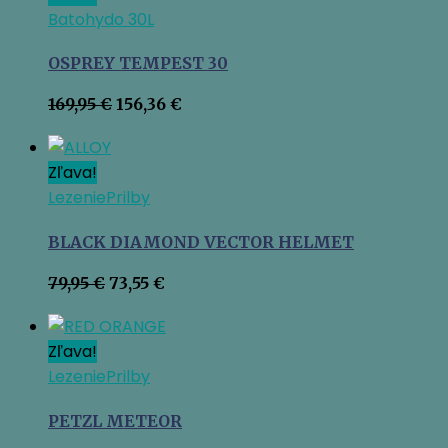
Batohy
do 30L
OSPREY TEMPEST 30
Pôvodná
Aktuálna
169,95
€
156,36
€
cena
cena
bola:
je:
169,95 €.
156,36 €.
Zľava!
Lezenie
Prilby
BLACK DIAMOND VECTOR HELMET
Pôvodná
Aktuálna
79,95
€
73,55
€
cena
cena
bola:
je:
79,95 €.
73,55 €.
Zľava!
Lezenie
Prilby
PETZL METEOR