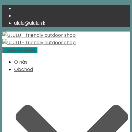
ululu@ululu.sk
Toggle Navigation
O nás
Obchod