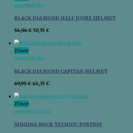
Lezenie
Prilby
BLACK DIAMOND HALF DOME HELMET
Pôvodná
Aktuálna
54,96
€
50,55
€
cena
cena
bola:
je:
54,96 €.
50,55 €.
Zľava!
Lezenie
Prilby
BLACK DIAMOND CAPITAN HELMET
Pôvodná
Aktuálna
69,95
€
64,35
€
cena
cena
bola:
je:
69,95 €.
64,35 €.
Zľava!
Lezenie
Sedačky
SINGING ROCK TECHNIC POSTROJ