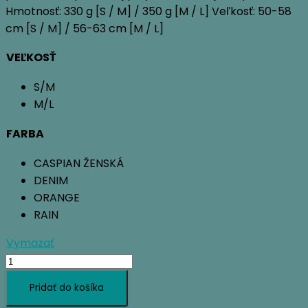
Hmotnosť: 330 g [S / M] / 350 g [M / L] Veľkosť: 50-58
cm [S / M] / 56-63 cm [M / L]
VEĽKOSŤ
S/M
M/L
FARBA
CASPIAN ŽENSKÁ
DENIM
ORANGE
RAIN
Vymazať
množstvo
BLACK
Pridať do košíka
DIAMOND