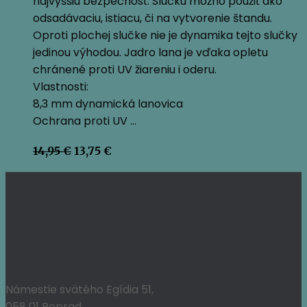
najvyššiu bezpečnosť. Slučku možno použiť ako
odsadávaciu, istiacu, či na vytvorenie štandu.
Oproti plochej slučke nie je dynamika tejto slučky
jedinou výhodou. Jadro lana je vďaka opletu
chránené proti UV žiareniu i oderu.
Vlastnosti:
8,3 mm dynamická lanovica
Ochrana proti UV …
Pôvodná
Aktuálna
14,95
€
13,75
€
cena
cena
bola:
je:
14,95 €.
13,75 €.
Námestie svätého Egídia 51,
058 01 Poprad