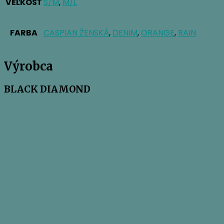
VEĽKOSŤ
S/M
,
M/L
FARBA
CASPIAN ŽENSKÁ
,
DENIM
,
ORANGE
,
RAIN
Výrobca
BLACK DIAMOND