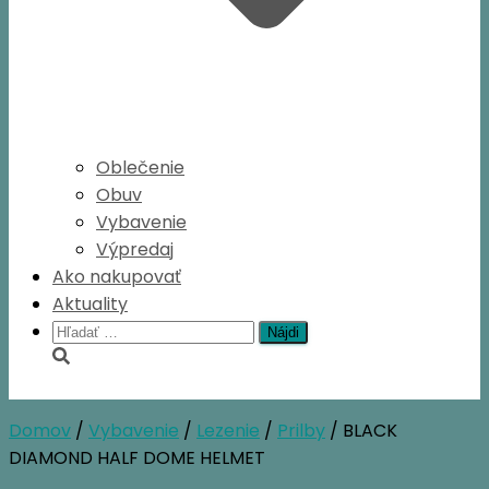
Oblečenie
Obuv
Vybavenie
Výpredaj
Ako nakupovať
Aktuality
Hľadať:
Domov
/
Vybavenie
/
Lezenie
/
Prilby
/ BLACK
DIAMOND HALF DOME HELMET