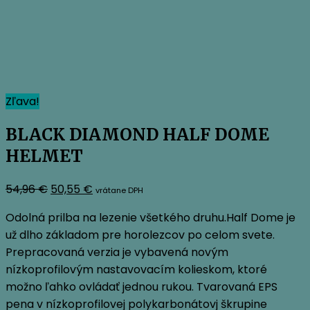
Zľava!
BLACK DIAMOND HALF DOME
HELMET
Pôvodná
Aktuálna
54,96
€
50,55
€
vrátane DPH
cena
cena
Odolná prilba na lezenie všetkého druhu.Half Dome je
bola:
je:
už dlho základom pre horolezcov po celom svete.
54,96 €.
50,55 €.
Prepracovaná verzia je vybavená novým
nízkoprofilovým nastavovacím kolieskom, ktoré
možno ľahko ovládať jednou rukou. Tvarovaná EPS
pena v nízkoprofilovej polykarbonátovj škrupine