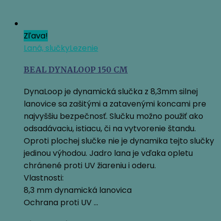
Zľava!
Laná, slučky
Lezenie
BEAL DYNALOOP 150 CM
DynaLoop je dynamická slučka z 8,3mm silnej
lanovice sa zašitými a zatavenými koncami pre
najvyššiu bezpečnosť. Slučku možno použiť ako
odsadávaciu, istiacu, či na vytvorenie štandu.
Oproti plochej slučke nie je dynamika tejto slučky
jedinou výhodou. Jadro lana je vďaka opletu
chránené proti UV žiareniu i oderu.
Vlastnosti:
8,3 mm dynamická lanovica
Ochrana proti UV …