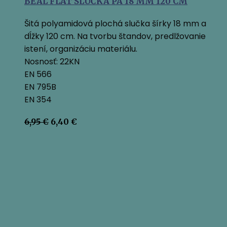
BEAL FLAT SLUČKA PA 18 MM 120 CM
Šitá polyamidová plochá slučka šírky 18 mm a
dĺžky 120 cm. Na tvorbu štandov, predlžovanie
istení, organizáciu materiálu.
Nosnosť: 22KN
EN 566
EN 795B
EN 354
Pôvodná
Aktuálna
6,95
€
6,40
€
cena
cena
bola:
je:
6,95 €.
6,40 €.