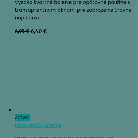
Vysoko kvalitné balenie pre opätovné použitie s
transaprentnými oknami pre zobrazenie úrovne
naplnenia
Pôvodná
Aktuálna
6,95
€
6,40
€
cena
cena
bola:
je:
6,95 €.
6,40 €.
Zľava!
Laná, slučky
Lezenie