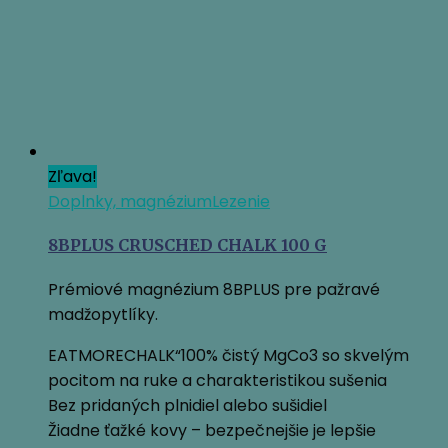
Zľava!
Doplnky, magnézium
Lezenie
8BPLUS CRUSCHED CHALK 100 G
Prémiové magnézium 8BPLUS pre pažravé
madžopytlíky.
EATMORECHALK“100% čistý MgCo3 so skvelým
pocitom na ruke a charakteristikou sušenia
Bez pridaných plnidiel alebo sušidiel
Žiadne ťažké kovy – bezpečnejšie je lepšie