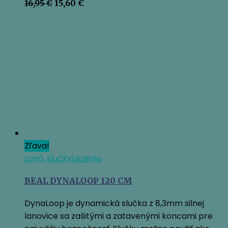
Pôvodná
Aktuálna
16,95
€
15,60
€
cena
cena
bola:
je:
16,95 €.
15,60 €.
Zľava!
Laná, slučky
Lezenie
BEAL DYNALOOP 120 CM
DynaLoop je dynamická slučka z 8,3mm silnej
lanovice sa zašitými a zatavenými koncami pre