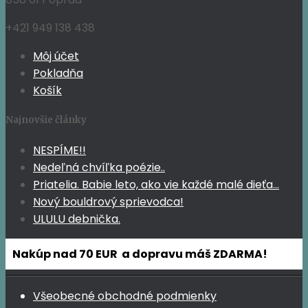
+421 949 138 438
Môj účet
Pokladňa
Košík
Najnovšie články
NESPÍME!!
Nedeľná chvíľka poézie..
Priatelia. Babie leto, ako vie každé malé dieťa…
Nový bouldrový sprievodca!
ULULU debnička.
Nakúp nad 70 EUR a dopravu máš ZDARMA!
Všeobecné obchodné podmienky