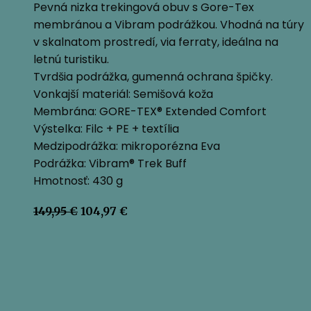
Pevná nizka trekingová obuv s Gore-Tex
membránou a Vibram podrážkou. Vhodná na túry
v skalnatom prostredí, via ferraty, ideálna na
letnú turistiku.
Tvrdšia podrážka, gumenná ochrana špičky.
Vonkajší materiál: Semišová koža
Membrána: GORE-TEX® Extended Comfort
Výstelka: Filc + PE + textília
Medzipodrážka: mikroporézna Eva
Podrážka: Vibram® Trek Buff
Hmotnosť: 430 g
Pôvodná
Aktuálna
149,95
€
104,97
€
cena
cena
bola:
je:
149,95 €.
104,97 €.