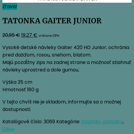
Zľava!
TATONKA GAITER JUNIOR
Pôvodná
Aktuálna
20,95
€
19,27
€
vrátane DPH
cena
cena
Vysoké detské návleky Gaiter 420 HD Junior, ochránia
bola:
je:
pred dažďom, rosou, snehom, blatom.
20,95 €.
19,27 €.
Majú pozdĺžny zips na zadnej strane a možnosť stiahnuť
návleky uprostred a dole gumou.
Výška 35 cm
Hmotnosť 180 g
V tejto chvíli nie je skladom, informujte sa o možnej
dostupnosti.
Katalógové číslo:
3069
Kategórie:
Doplnky, ponožky
,
Obuv