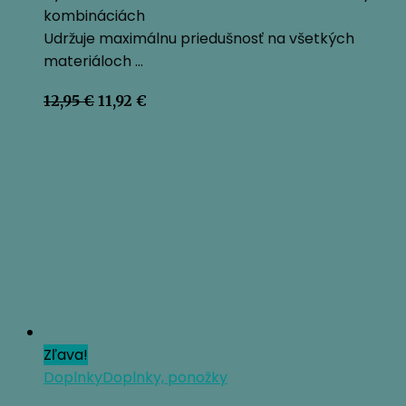
kombináciách
Udržuje maximálnu priedušnosť na všetkých
materiáloch …
Pôvodná
Aktuálna
12,95
€
11,92
€
cena
cena
bola:
je:
12,95 €.
11,92 €.
Zľava!
Doplnky
Doplnky, ponožky