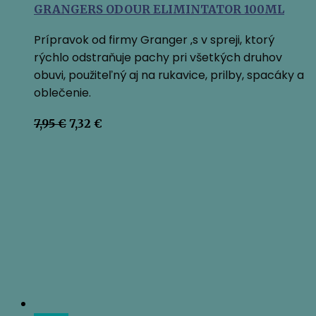
GRANGERS ODOUR ELIMINTATOR 100ML
Prípravok od firmy Granger ‚s v spreji, ktorý
rýchlo odstraňuje pachy pri všetkých druhov
obuvi, použiteľný aj na rukavice, prilby, spacáky a
oblečenie.
Pôvodná
Aktuálna
7,95
€
7,32
€
cena
cena
bola:
je:
7,95 €.
7,32 €.