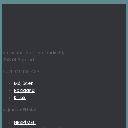
cena
cena
bola:
je:
139,95 €.
128,76 €.
Námestie svätého Egídia 51,
058 01 Poprad
+421 949 138 438
Môj účet
Pokladňa
Košík
Najnovšie články
NESPÍME!!