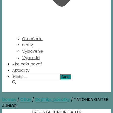
Oblečenie
Obuv
Vybavenie
Výpredaj
Ako nakupovať
Aktuality
Hľadať:
Domov
/
Obuv
/
Doplnky, ponožky
/ TATONKA GAITER
JUNIOR