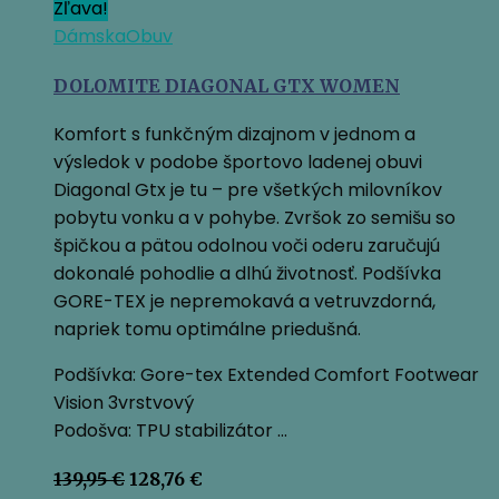
Zľava!
Dámska
Obuv
DOLOMITE DIAGONAL GTX WOMEN
Komfort s funkčným dizajnom v jednom a
výsledok v podobe športovo ladenej obuvi
Diagonal Gtx je tu – pre všetkých milovníkov
pobytu vonku a v pohybe. Zvršok zo semišu so
špičkou a pätou odolnou voči oderu zaručujú
dokonalé pohodlie a dlhú životnosť. Podšívka
GORE-TEX je nepremokavá a vetruvzdorná,
napriek tomu optimálne priedušná.
Podšívka: Gore-tex Extended Comfort Footwear
Vision 3vrstvový
Podošva: TPU stabilizátor …
Pôvodná
Aktuálna
139,95
€
128,76
€