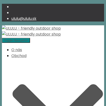
ululu@ululu.sk
Toggle Navigation
O nás
Obchod