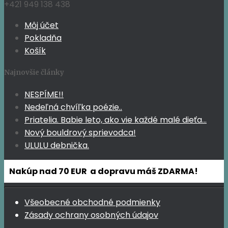
+421 949 138 438
Môj účet
Pokladňa
Košík
Najnovšie články
NESPÍME!!
Nedeľná chvíľka poézie..
Priatelia. Babie leto, ako vie každé malé dieťa…
Nový bouldrový sprievodca!
ULULU debnička.
Nakúp nad 70 EUR a dopravu máš ZDARMA!
Všeobecné obchodné podmienky
Zásady ochrany osobných údajov