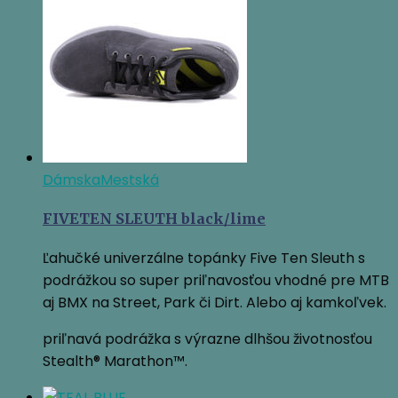
Dámska
Mestská
FIVETEN SLEUTH black/lime
Ľahučké univerzálne topánky Five Ten Sleuth s
podrážkou so super priľnavosťou vhodné pre MTB
aj BMX na Street, Park či Dirt. Alebo aj kamkoľvek.
priľnavá podrážka s výrazne dlhšou životnosťou
Stealth® Marathon™.