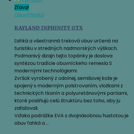
Zľava!
Obuv
Pánska
KAYLAND INPHINITY GTX
Ľahká a všestranná treková obuv určená na
turistiku v stredných nadmorských výškach.
Podmanivý dizajn tejto topánky je doslova
syntézou tradície obuvníckeho remesla S
modernými technológiami.
Zvršok vyrobený z odolnej, semišovej kože je
spojený s moderným polstrovaním, vložkami z
technických tkanín a polyuretánovými partiami,
ktoré posilňujú celú štruktúru bez toho, aby ju
zaťažovali.
Vďaka podrážke EVA s dvojnásobnou hustotou je
obuv ľahká a …