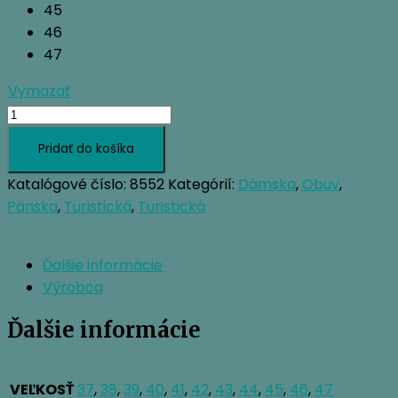
45
46
47
Vymazať
množstvo
KAYLAND
Pridať do košíka
STARLAND
GTX
Katalógové číslo:
8552
Kategórií:
Dámska
,
Obuv
,
Pánska
,
Turistická
,
Turistická
Ďalšie informácie
Výrobca
Ďalšie informácie
VEĽKOSŤ
37
,
38
,
39
,
40
,
41
,
42
,
43
,
44
,
45
,
46
,
47