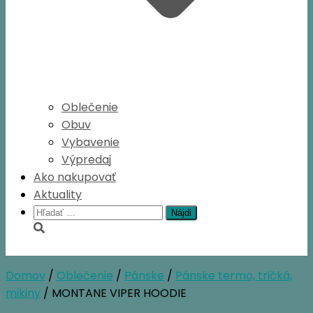
Oblečenie
Obuv
Vybavenie
Výpredaj
Ako nakupovať
Aktuality
Hľadať:
Domov
/
Oblečenie
/
Pánske
/
Pánske termo, tričká,
mikiny
/ MONTANE VIPER HOODIE