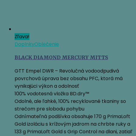
Zľava!
Doplnky
Oblečenie
BLACK DIAMOND MERCURY MITTS
GTT Empel DWR – Revolučná vodoodpudivá
povrchová úprava bez obsahu PFC, ktorá má
vynikajúci výkon a odolnosť
100% vodotesná vložka BD.dry™
Odolné, ale ľahké, 100% recyklované tkaniny so
strečom pre slobodu pohybu
Odnímateľná podšívka obsahuje 170 g PrimaLoft
Gold izoláciu s krížovým jadrom na chrbte ruky a
133 g PrimaLoft Gold s Grip Control na dlani, zatiaľ