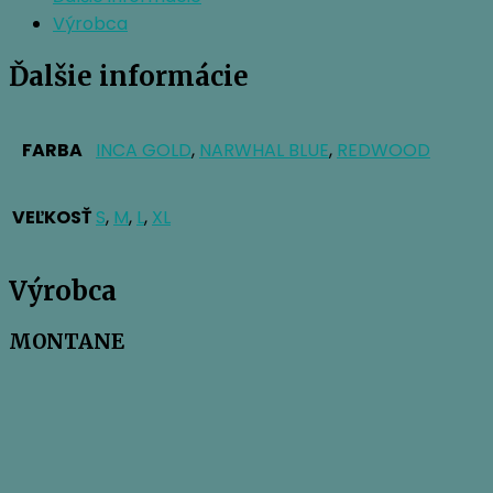
Výrobca
Ďalšie informácie
FARBA
INCA GOLD
,
NARWHAL BLUE
,
REDWOOD
VEĽKOSŤ
S
,
M
,
L
,
XL
Výrobca
MONTANE