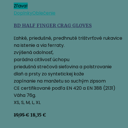
Zľava!
Doplnky
Oblečenie
BD HALF FINGER CRAG GLOVES
Ľahké, priedušné, predhnuté trištvrťové rukavice
na istenie a via ferraty.
zvýšená odolnosť,
parádna citlivosť úchopu
priedušná strečová sieťovina a polstrovanie
dlaň a prsty zo syntetickej kože
zapínanie na manžetu so suchým zipsom
CE certifikované podľa EN 420 a EN 388 (2131)
Váha 76g.
XS, S, M, L, XL
Pôvodná
Aktuálna
19,95
€
18,35
€
cena
cena
bola:
je: