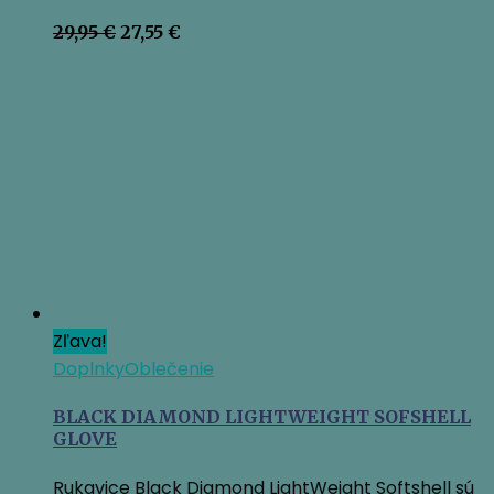
Pôvodná
Aktuálna
29,95
€
27,55
€
cena
cena
bola:
je:
29,95 €.
27,55 €.
Zľava!
Doplnky
Oblečenie
BLACK DIAMOND LIGHTWEIGHT SOFSHELL
GLOVE
Rukavice Black Diamond LightWeight Softshell sú