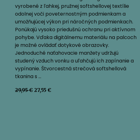
vyrobené z ľahkej, pružnej softshellovej textílie
odolnej voči poveternostným podmienkam a
umožňujúcej výkon pri náročných podmienkach.
Ponúkajú vysoko priedušnú ochranu pri aktívnom
pohybe. Vďaka digitálnemu materiálu na palcoch
je možné ovládať dotykové obrazovky.
Jednoduché naťahovacie manžety udržujú
studený vzduch vonku a uľahčujú ich zapínanie a
vypínanie. Štvorcestná strečová softshellová
tkanina s …
Pôvodná
Aktuálna
29,95
€
27,55
€
cena
cena
bola:
je:
29,95 €.
27,55 €.