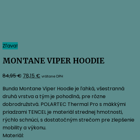
Zľava!
MONTANE VIPER HOODIE
Pôvodná
Aktuálna
84,95
€
78,15
€
vrátane DPH
cena
cena
Bunda Montane Viper Hoodie je ľahká, všestranná
bola:
je:
druhá vrstva a tým je pohodlná, pre rôzne
84,95 €.
78,15 €.
dobrodružstvá. POLARTEC Thermal Pro s mäkkými
priadzami TENCEL je materiál strednej hmotnosti,
rýchlo schnúci, s dostatočným strečom pre zlepšenie
mobility a výkonu.
Materiál: