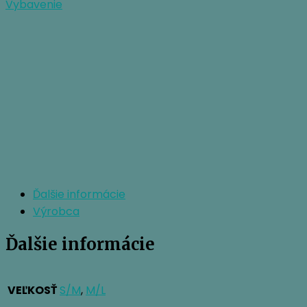
HELMET
Vybavenie
Ďalšie informácie
Výrobca
Ďalšie informácie
VEĽKOSŤ
S/M
,
M/L