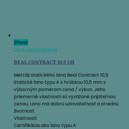
Zľava!
Laná, slučky
Lezenie
BEAL CONTRACT 10,5 1M
Metráž statického lana Beal Contract 10,5
Statické lano typu A s hrúbkou 10,5 mm s
výborným pomerom cena / výkon. Jeho
priemerné vlastnosti sú vyvážané prijateľnou
cenou. Lano má dobrú uzlovateľnosť a strednú
životnosť.
Vlastnosti:
Certifikácia ako lano typu A