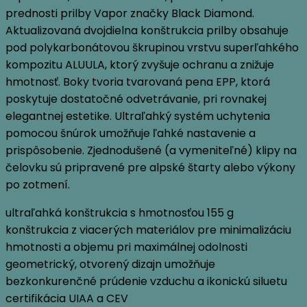
bola:
je:
prednosti prilby Vapor značky Black Diamond.
149,95 €.
137,96 €.
Aktualizovaná dvojdielna konštrukcia prilby obsahuje
pod polykarbonátovou škrupinou vrstvu superľahkého
kompozitu ALUULA, ktorý zvyšuje ochranu a znižuje
hmotnosť. Boky tvoria tvarovaná pena EPP, ktorá
poskytuje dostatočné odvetrávanie, pri rovnakej
elegantnej estetike. Ultraľahký systém uchytenia
pomocou šnúrok umožňuje ľahké nastavenie a
prispôsobenie. Zjednodušené (a vymeniteľné) klipy na
čelovku sú pripravené pre alpské štarty alebo výkony
po zotmení.
ultraľahká konštrukcia s hmotnosťou 155 g
konštrukcia z viacerých materiálov pre minimalizáciu
hmotnosti a objemu pri maximálnej odolnosti
geometrický, otvorený dizajn umožňuje
bezkonkurenčné prúdenie vzduchu a ikonickú siluetu
certifikácia UIAA a CEV