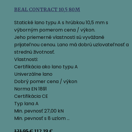
BEAL CONTRACT 10,5 80M
Statické lano typu A s hrúbkou 10,5 mm s
výborným pomerom cena / výkon.
Jeho priemerné vlastnosti sú vyvážané
prijateľnou cenou. Lano má dobrú uzlovateľnosť a
strednú životnosť.
Vlastnosti:
Certifikácia ako lano typu A
Univerzálne lano
Dobrý pomer cena / výkon
Norma EN 1891
Certifikácia CE
Typ lana A
Min. pevnosť 27,00 kN
Min. pevnosť s 8 uzlom …
Pôvodná
Aktuálna
121,95
€
112,19
€