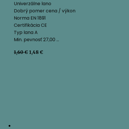
Univerzálne lano
Dobrý pomer cena / výkon
Norma EN 1891
Certifikácia CE
Typ lana A
Min. pevnosť 27,00 …
Pôvodná
Aktuálna
1,60
€
1,48
€
cena
cena
bola:
je:
1,60 €.
1,48 €.