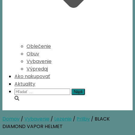
Oblečenie
Obuv
Vybavenie
Výpredaj
Ako nakupovať
Aktuality
Hľadať:
Domov
/
Vybavenie
/
Lezenie
/
Prilby
/ BLACK
DIAMOND VAPOR HELMET