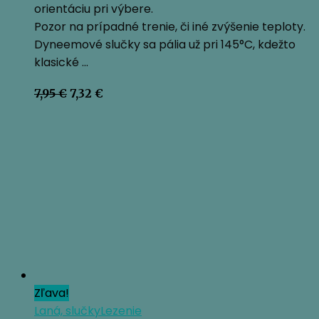
orientáciu pri výbere.
Pozor na prípadné trenie, či iné zvýšenie teploty.
Dyneemové slučky sa pália už pri 145°C, kdežto
klasické …
Pôvodná
Aktuálna
7,95
€
7,32
€
cena
cena
bola:
je:
7,95 €.
7,32 €.
Zľava!
Laná, slučky
Lezenie