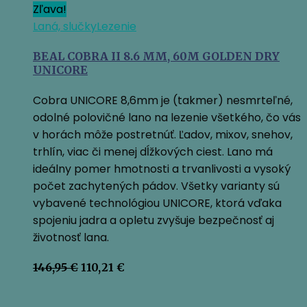
Zľava!
Laná, slučky
Lezenie
BEAL COBRA II 8.6 MM, 60M GOLDEN DRY
UNICORE
Cobra UNICORE 8,6mm je (takmer) nesmrteľné,
odolné polovičné lano na lezenie všetkého, čo vás
v horách môže postretnúť. Ľadov, mixov, snehov,
trhlín, viac či menej dĺžkových ciest. Lano má
ideálny pomer hmotnosti a trvanlivosti a vysoký
počet zachytených pádov. Všetky varianty sú
vybavené technológiou UNICORE, ktorá vďaka
spojeniu jadra a opletu zvyšuje bezpečnosť aj
životnosť lana.
Pôvodná
Aktuálna
146,95
€
110,21
€
cena
cena
bola:
je: