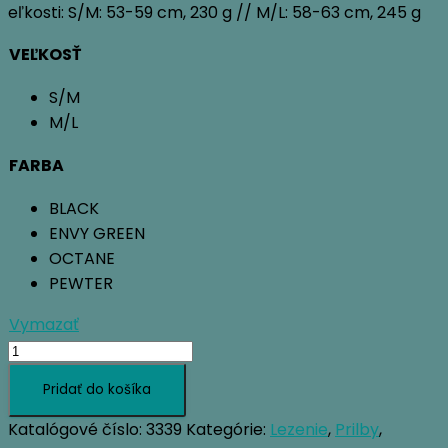
eľkosti: S/M: 53-59 cm, 230 g // M/L: 58-63 cm, 245 g
VEĽKOSŤ
S/M
M/L
FARBA
BLACK
ENVY GREEN
OCTANE
PEWTER
Vymazať
množstvo
BLACK
Pridať do košíka
DIAMOND
VAPOR
Katalógové číslo:
3339
Kategórie:
Lezenie
,
Prilby
,