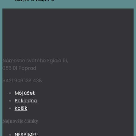
cena
cena
bola:
je:
121,95 €.
112,19 €.
Námestie svätého Egídia 51,
058 01 Poprad
+421 949 138 438
Môj účet
Pokladňa
Košík
Najnovšie články
NESPÍME!!