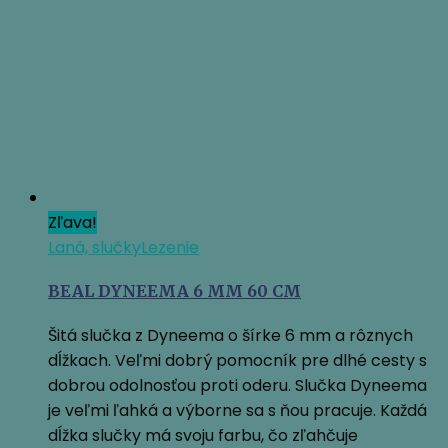
146,95 €.
110,21 €.
Zľava!
Laná, slučky
Lezenie
BEAL DYNEEMA 6 MM 60 CM
Šitá slučka z Dyneema o šírke 6 mm a rôznych
dĺžkach. Veľmi dobrý pomocník pre dlhé cesty s
dobrou odolnosťou proti oderu. Slučka Dyneema
je veľmi ľahká a výborne sa s ňou pracuje. Každá
dĺžka slučky má svoju farbu, čo zľahčuje