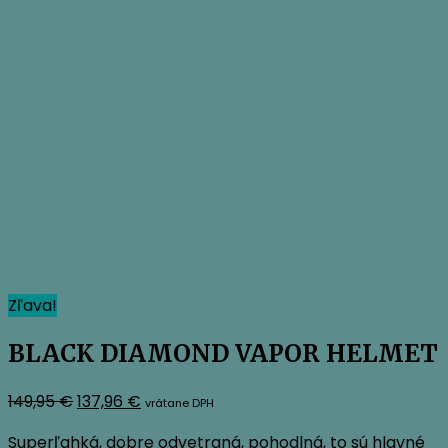
Zľava!
BLACK DIAMOND VAPOR HELMET
Pôvodná
Aktuálna
149,95
€
137,96
€
vrátane DPH
cena
cena
Superľahká, dobre odvetraná, pohodlná, to sú hlavné