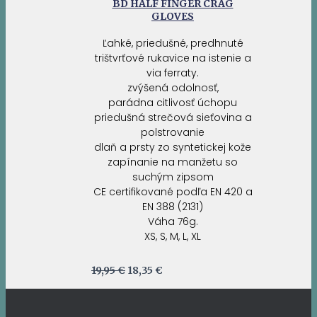
BD HALF FINGER CRAG
GLOVES
Ľahké, priedušné, predhnuté
trištvrťové rukavice na istenie a
via ferraty.
zvýšená odolnosť,
parádna citlivosť úchopu
priedušná strečová sieťovina a
polstrovanie
dlaň a prsty zo syntetickej kože
zapínanie na manžetu so
suchým zipsom
CE certifikované podľa EN 420 a
EN 388 (2131)
Váha 76g.
XS, S, M, L, XL
Pôvodná
Aktuálna
19,95
€
18,35
€
cena
cena
bola:
je:
19,95 €.
18,35 €.