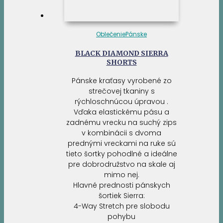
Oblečenie
Pánske
BLACK DIAMOND SIERRA
SHORTS
Pánske kraťasy vyrobené zo
strečovej tkaniny s
rýchloschnúcou úpravou .
Vďaka elastickému pásu a
zadnému vrecku na suchý zips
v kombinácii s dvoma
prednými vreckami na ruke sú
tieto šortky pohodlné a ideálne
pre dobrodružstvo na skale aj
mimo nej.
Hlavné prednosti pánskych
šortiek Sierra:
4-Way Stretch pre slobodu
pohybu