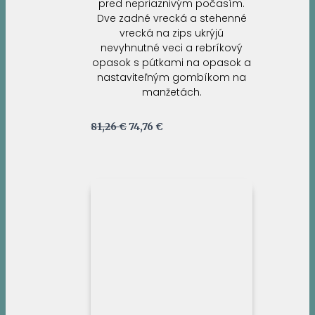
pred nepriaznivým počasím.
Dve zadné vrecká a stehenné
vrecká na zips ukrýjú
nevyhnutné veci a rebríkový
opasok s pútkami na opasok a
nastaviteľným gombíkom na
manžetách.
Pôvodná
Aktuálna
81,26
€
74,76
€
cena
cena
bola:
je:
81,26 €.
74,76 €.