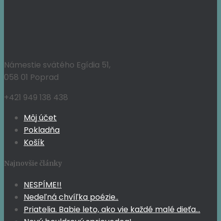
Námestie svätého Egídia 51,
058 01 Poprad
+421 949 138 438
Môj účet
Pokladňa
Košík
Najnovšie články
NESPÍME!!
Nedeľná chvíľka poézie..
Priatelia. Babie leto, ako vie každé malé dieťa…