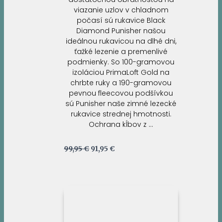
viazanie uzlov v chladnom
počasí sú rukavice Black
Diamond Punisher našou
ideálnou rukavicou na dlhé dni,
ťažké lezenie a premenlivé
podmienky. So 100-gramovou
izoláciou PrimaLoft Gold na
chrbte ruky a 190-gramovou
pevnou fleecovou podšívkou
sú Punisher naše zimné lezecké
rukavice strednej hmotnosti.
Ochrana kĺbov z …
Pôvodná
Aktuálna
99,95
€
91,95
€
cena
cena
bola:
je:
99,95 €.
91,95 €.