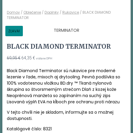
Domov
/
Oblečenie
/
Doplnky
/
Rukavice
/ BLACK DIAMOND
TERMINATOR
ZĽAVA!
BLACK DIAMOND TERMINATOR
Pôvodná
Aktuálna
69,95
€
64,35
€
vrátane DPH
cena
cena
bola:
je:
Black Diamond Terminator sú rukavice pre moderné
69,95 €.
64,35 €.
lezenie v ľade, mixoch aj drytooling. Pevná podšívka so
100% vodotesnou vložkou BD.dry ™ Tkaná nylonová
škrupina so štvorsmerným strečom Dlaň z kozej kože
Neoprénová manžeta so zapínaním na suchý zips
Lisovaná výplň EVA na kĺboch ​​pre ochranu proti nárazu
V tejto chvíli nie je skladom, informujte sa o možnej
dostupnosti.
Katalógové číslo:
8321