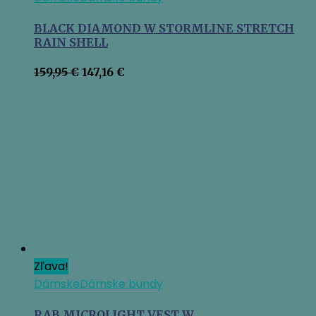
BLACK DIAMOND W STORMLINE STRETCH
RAIN SHELL
Pôvodná
Aktuálna
159,95
€
147,16
€
cena
cena
bola:
je:
159,95 €.
147,16 €.
Zľava!
Dámske
Dámske bundy
RAB MICROLIGHT VEST W