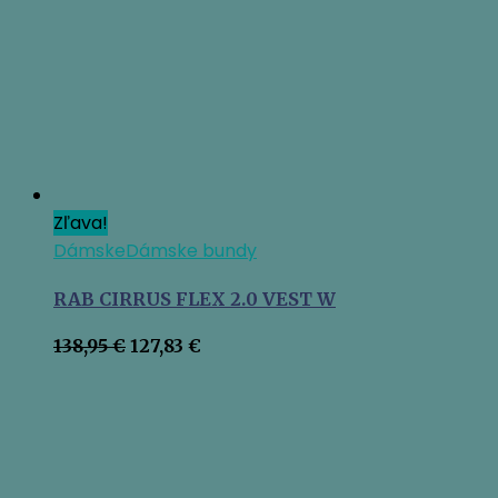
Zľava!
Dámske
Dámske bundy
RAB CIRRUS FLEX 2.0 VEST W
Pôvodná
Aktuálna
138,95
€
127,83
€
cena
cena
bola:
je:
138,95 €.
127,83 €.