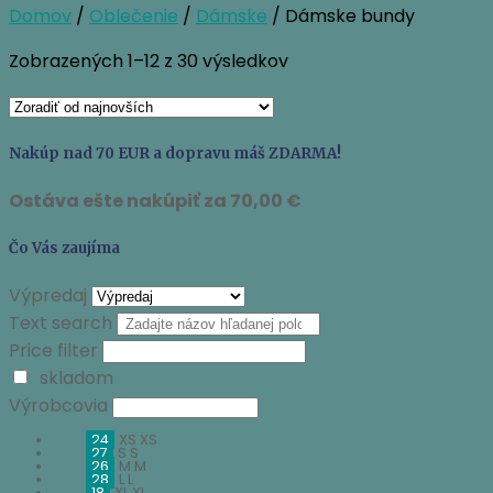
Domov
/
Oblečenie
/
Dámske
/ Dámske bundy
Zoradené
Zobrazených 1–12 z 30 výsledkov
podľa
najnovších
Nakúp nad 70 EUR a dopravu máš ZDARMA!
Ostáva ešte nakúpiť za
70,00
€
Čo Vás zaujíma
Výpredaj
Text search
Price filter
skladom
Výrobcovia
24
XS
XS
27
S
S
26
M
M
28
L
L
18
XL
XL