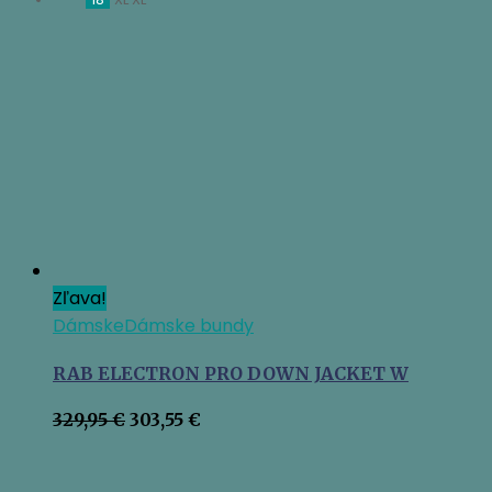
Zľava!
Dámske
Dámske bundy
RAB ELECTRON PRO DOWN JACKET W
Pôvodná
Aktuálna
329,95
€
303,55
€
cena
cena
bola:
je:
329,95 €.
303,55 €.