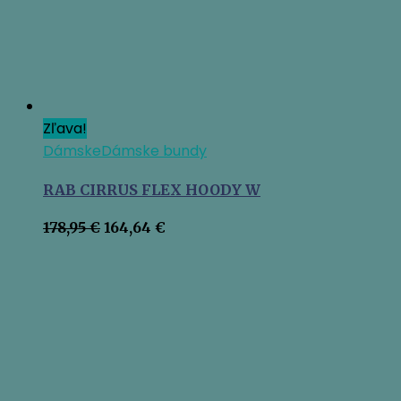
Zľava!
Dámske
Dámske bundy
RAB CIRRUS FLEX HOODY W
Pôvodná
Aktuálna
178,95
€
164,64
€
cena
cena
bola:
je:
178,95 €.
164,64 €.