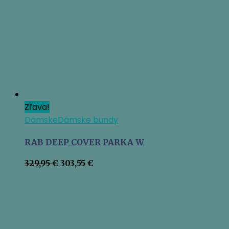
Zľava!
Dámske
Dámske bundy
RAB DEEP COVER PARKA W
Pôvodná
Aktuálna
329,95
€
303,55
€
cena
cena
bola:
je:
329,95 €.
303,55 €.