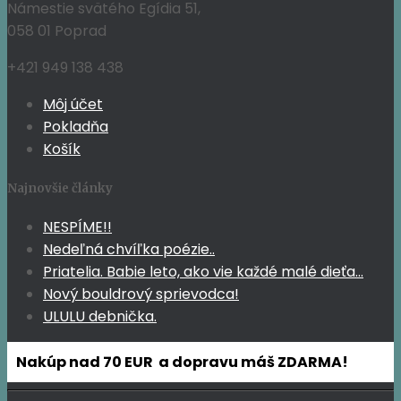
Námestie svätého Egídia 51,
058 01 Poprad
+421 949 138 438
Môj účet
Pokladňa
Košík
Najnovšie články
NESPÍME!!
Nedeľná chvíľka poézie..
Priatelia. Babie leto, ako vie každé malé dieťa…
Nový bouldrový sprievodca!
ULULU debnička.
Nakúp nad 70 EUR a dopravu máš ZDARMA!