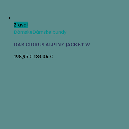
Zľava!
Dámske
Dámske bundy
RAB CIRRUS ALPINE JACKET W
Pôvodná
Aktuálna
198,95
€
183,04
€
cena
cena
bola:
je:
198,95 €.
183,04 €.