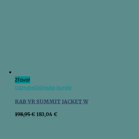
bola:
je:
229,95 €.
211,55 €.
Zľava!
Dámske
Dámske bundy
RAB VR SUMMIT JACKET W
Pôvodná
Aktuálna
198,95
€
183,04
€
cena
cena
bola:
je:
198,95 €.
183,04 €.