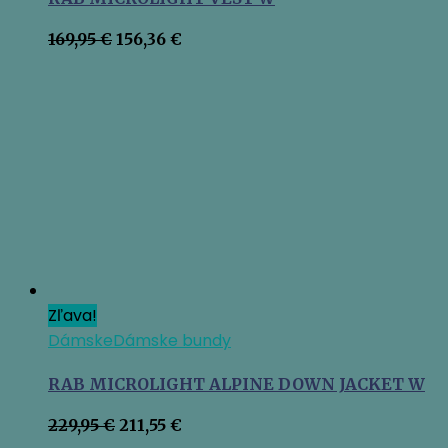
Pôvodná
Aktuálna
169,95
€
156,36
€
cena
cena
bola:
je:
169,95 €.
156,36 €.
Zľava!
Dámske
Dámske bundy
RAB MICROLIGHT ALPINE DOWN JACKET W
Pôvodná
Aktuálna
229,95
€
211,55
€
cena
cena