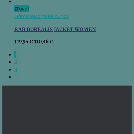
Zľava!
Dámske
Dámske bundy
RAB BOREALIS JACKET WOMEN
Pôvodná
Aktuálna
119,95
€
110,36
€
cena
cena
bola:
je:
1
119,95 €.
110,36 €.
2
3
→