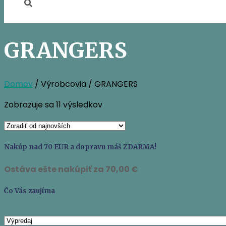
GRANGERS
Domov
/ Výrobcovia / GRANGERS
Zoradené
Zobrazuje sa 11 výsledkov
podľa
najnovších
Nakúp nad 70 EUR a dopravu máš ZDARMA!
Ostáva ešte nakúpiť za
70,00
€
Čo Vás zaujíma