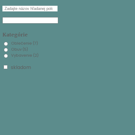
Kategórie
Oblečenie
(7)
Obuv
(5)
Vybavenie
(2)
skladom