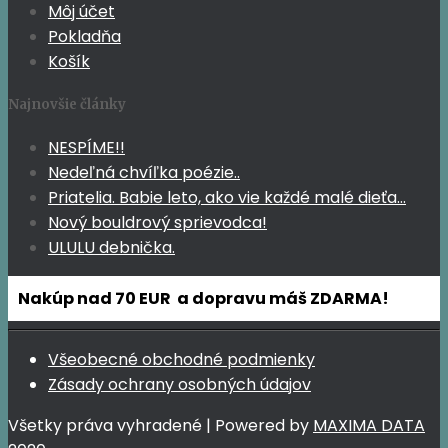
Môj účet
Pokladňa
Košík
Najnovšie články
NESPÍME!!
Nedeľná chvíľka poézie..
Priatelia. Babie leto, ako vie každé malé dieťa…
Nový bouldrový sprievodca!
ULULU debnička.
Nakúp nad 70 EUR a dopravu máš ZDARMA!
Všeobecné obchodné podmienky
Zásady ochrany osobných údajov
Všetky práva vyhradené | Powered by
MAXIMA DATA