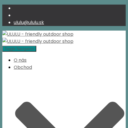
ululu@ululu.sk
Toggle Navigation
O nás
Obchod