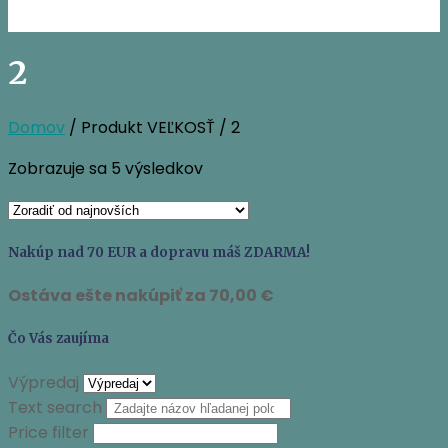
2
Domov
/ Produkt VEĽKOSŤ / 2
Zoradené
Zobrazuje sa 5 výsledkov
podľa
najnovších
Nakúp nad 70 EUR a dopravu máš ZDARMA!
Ostáva ešte nakúpiť za
70,00
€
Čo Vás zaujíma
Výpredaj
Text search
Price filter