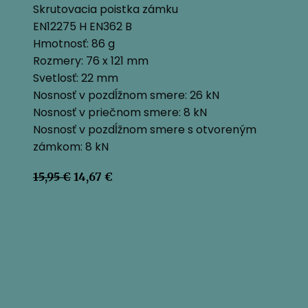
Skrutovacia poistka zámku
EN12275 H EN362 B
Hmotnosť: 86 g
Rozmery: 76 x 121 mm
Svetlosť: 22 mm
Nosnosť v pozdĺžnom smere: 26 kN
Nosnosť v priečnom smere: 8 kN
Nosnosť v pozdĺžnom smere s otvoreným
zámkom: 8 kN
Pôvodná
Aktuálna
15,95
€
14,67
€
cena
cena
bola:
je:
15,95 €.
14,67 €.