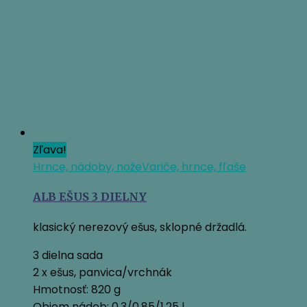
Zľava!
Hrnce, nádoby, nože
Variče, hrnce, fľaše
ALB EŠUS 3 DIELNY
klasický nerezový ešus, sklopné držadlá.
3 dielna sada
2 x ešus, panvica/vrchnák
Hmotnosť: 820 g
Objem nádob: 0,3/0,85/1,25 l