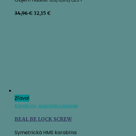
Pôvodná
Aktuálna
34,96
€
32,15
€
cena
cena
bola:
je:
34,96 €.
32,15 €.
Zľava!
Karabíny, expresky
Lezenie
BEAL BE LOCK SCREW
Symetrická HMS karabína