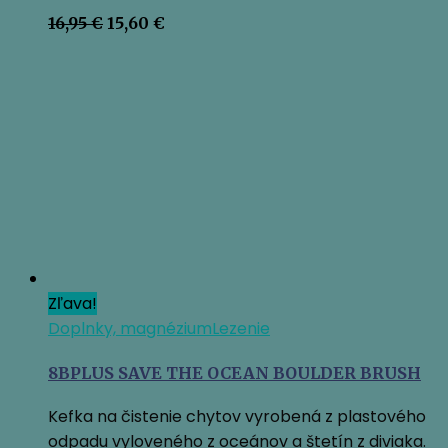
Pôvodná
Aktuálna
16,95
€
15,60
€
cena
cena
bola:
je:
16,95 €.
15,60 €.
Zľava!
Doplnky, magnézium
Lezenie
8BPLUS SAVE THE OCEAN BOULDER BRUSH
Kefka na čistenie chytov vyrobená z plastového
odpadu vyloveného z oceánov a štetín z diviaka.