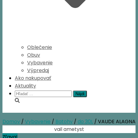
Oblečenie
Obuv
Vybavenie
Výpredaj
Ako nakupovať
Aktuality
Hľadať:
Domov
/
Vybavenie
/
Batohy
/
do 30L
/ VAUDE ALAGNA
Zľava!