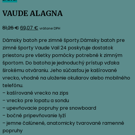
VAUDE ALAGNA
Pôvodná
Aktuálna
81,26
€
69,07
€
vrátane DPH
cena
cena
Dámsky batoh pre zimné športy.Dámsky batoh pre
bola:
je:
zimné športy Vaude Vail 24 poskytuje dostatok
81,26 €.
69,07 €.
priestoru pre všetky pomôcky potrebné k zimným
športom. Do batoha je jednoduchý prístup vďaka
širokému otváraniu. Jeho súčasťou je kašírované
vrecko, vhodné na uloženie okuliarov alebo mobilného
telefónu.
– kašírované vrecko na zips
– vrecko pre lopatu a sondu
– upevňovacie popruhy pre snowboard
– bočné pripevňovanie lyží
– jemne čalúnené, anatomicky tvarované ramenné
popruhy