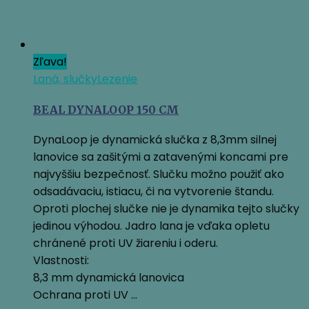
Zľava!
Laná, slučky
Lezenie
BEAL DYNALOOP 150 CM
DynaLoop je dynamická slučka z 8,3mm silnej
lanovice sa zašitými a zatavenými koncami pre
najvyššiu bezpečnosť. Slučku možno použiť ako
odsadávaciu, istiacu, či na vytvorenie štandu.
Oproti plochej slučke nie je dynamika tejto slučky
jedinou výhodou. Jadro lana je vďaka opletu
chránené proti UV žiareniu i oderu.
Vlastnosti:
8,3 mm dynamická lanovica
Ochrana proti UV …