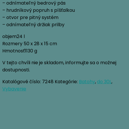
– odnímateľný bedrový pás
– hrudníkový popruh s píšťalkou
– otvor pre pitný systém
– odnímateľný držiak prilby
objem24 l
Rozmery 50 x 28 x 15 cm
Hmotnosť1130 g
V tejto chvíli nie je skladom, informujte sa o možnej
dostupnosti.
Katalógové číslo:
7248
Kategórie:
Batohy
,
do 30L
,
Vybavenie