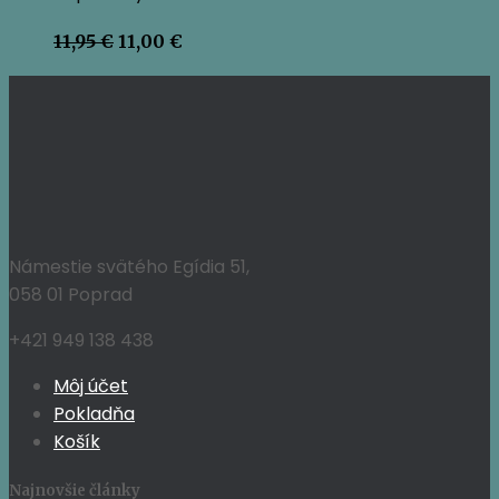
Pôvodná
Aktuálna
11,95
€
11,00
€
cena
cena
bola:
je:
11,95 €.
11,00 €.
Námestie svätého Egídia 51,
058 01 Poprad
+421 949 138 438
Môj účet
Pokladňa
Košík
Najnovšie články