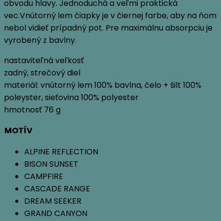
obvodu hlavy. Jednoduchá a veľmi praktická
vec.Vnútorný lem čiapky je v čiernej farbe, aby na ňom
nebol vidieť prípadný pot. Pre maximálnu absorpciu je
vyrobený z bavlny.
nastaviteľná veľkosť
zadný, strečový diel
materiál: vnútorný lem 100% bavlna, čelo + šilt 100%
poleyster, sieťovina 100% polyester
hmotnosť 76 g
MOTÍV
ALPINE REFLECTION
BISON SUNSET
CAMPFIRE
CASCADE RANGE
DREAM SEEKER
GRAND CANYON