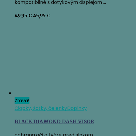
kompatibilné s dotykovým displejom …
Pôvodná
Aktuálna
49,95
€
45,95
€
cena
cena
bola:
je:
49,95 €.
45,95 €.
Zľava!
Čiapky, šatky, čelenky
Doplnky
BLACK DIAMOND DASH VISOR
ochrana oči a tváre pred slnkom