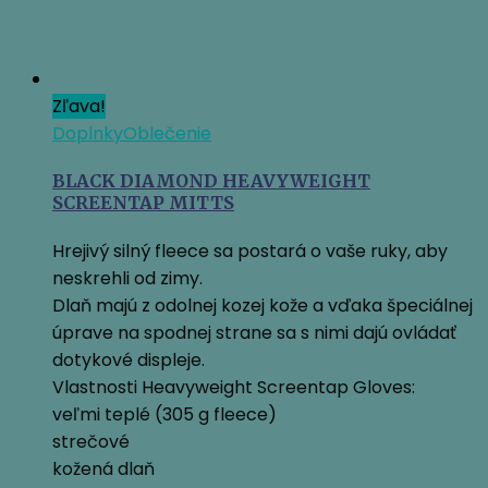
Zľava!
Doplnky
Oblečenie
BLACK DIAMOND HEAVYWEIGHT
SCREENTAP MITTS
Hrejivý silný fleece sa postará o vaše ruky, aby
neskrehli od zimy.
Dlaň majú z odolnej kozej kože a vďaka špeciálnej
úprave na spodnej strane sa s nimi dajú ovládať
dotykové displeje.
Vlastnosti Heavyweight Screentap Gloves:
veľmi teplé (305 g fleece)
strečové
kožená dlaň