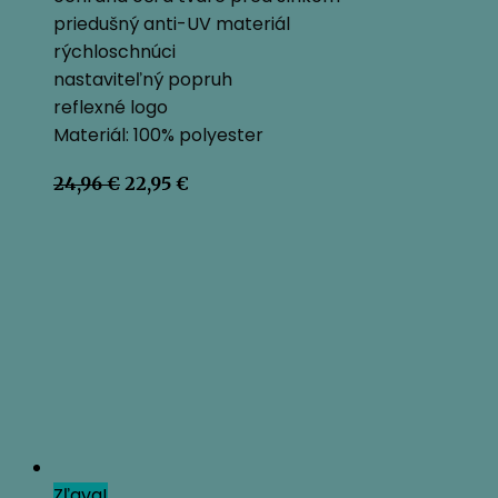
priedušný anti-UV materiál
rýchloschnúci
nastaviteľný popruh
reflexné logo
Materiál: 100% polyester
Pôvodná
Aktuálna
24,96
€
22,95
€
cena
cena
bola:
je:
24,96 €.
22,95 €.
Zľava!