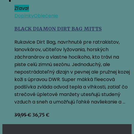
Zľava!
Doplnky
Oblečenie
BLACK DIAMON DIRT BAG MITTS
Rukavice Dirt Bag, navrhnuté pre ratrakistov,
lanovkárov, učiteľov lyžovania, horských
záchranárov a vlastne hocikoho, kto trávi na
piste celú zimnú sezónu. Jednoduchý, ale
nepostrádateľný dizajn v pevnej ale pružnej kozej
koži s úpravou DWR. Super mäkká fleecová
podšívka zvláda odvod tepla a vlhkosti, zatiaľ čo
strečové úpletové manžety utesňujú studený
vzduch a sneh a umožňujú ľahké navliekanie a …
Pôvodná
Aktuálna
39,95
€
36,75
€
cena
cena
bola:
je:
39,95 €.
36,75 €.