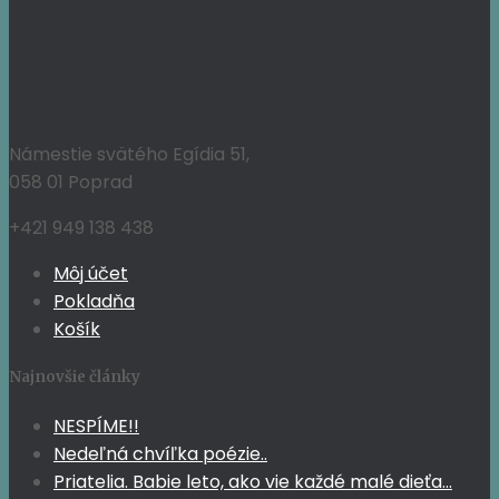
Námestie svätého Egídia 51,
058 01 Poprad
+421 949 138 438
Môj účet
Pokladňa
Košík
Najnovšie články
NESPÍME!!
Nedeľná chvíľka poézie..
Priatelia. Babie leto, ako vie každé malé dieťa…