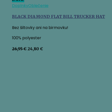
Doplnky
Oblečenie
BLACK DIAMOND FLAT BILL TRUCKER HAT
Bez šiltovky ani na birmovku!
100% polyester
Pôvodná
Aktuálna
26,95
€
24,80
€
cena
cena
bola:
je:
26,95 €.
24,80 €.