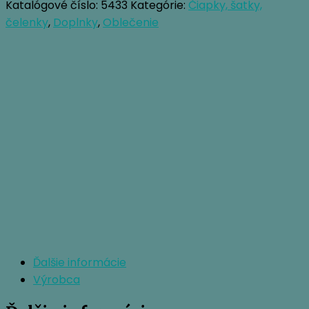
ARTIST
Katalógové číslo:
5433
Kategórie:
Čiapky, šatky,
SERIES
čelenky
,
Doplnky
,
Oblečenie
TRUCKER
HAT
Ďalšie informácie
Výrobca