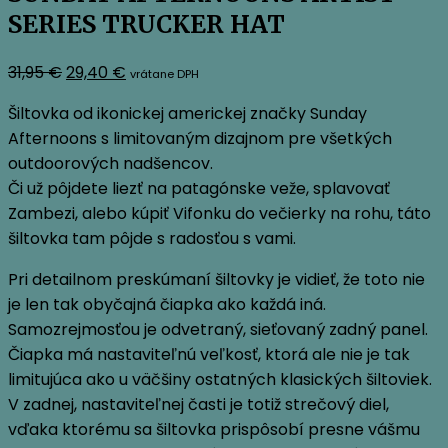
SERIES TRUCKER HAT
Pôvodná
Aktuálna
31,95
€
29,40
€
vrátane DPH
cena
cena
Šiltovka od ikonickej americkej značky Sunday
bola:
je:
Afternoons s limitovaným dizajnom pre všetkých
31,95 €.
29,40 €.
outdoorových nadšencov.
Či už pôjdete liezť na patagónske veže, splavovať
Zambezi, alebo kúpiť Vifonku do večierky na rohu, táto
šiltovka tam pôjde s radosťou s vami.
Pri detailnom preskúmaní šiltovky je vidieť, že toto nie
je len tak obyčajná čiapka ako každá iná.
Samozrejmosťou je odvetraný, sieťovaný zadný panel.
Čiapka má nastaviteľnú veľkosť, ktorá ale nie je tak
limitujúca ako u väčšiny ostatných klasických šiltoviek.
V zadnej, nastaviteľnej časti je totiž strečový diel,
vďaka ktorému sa šiltovka prispôsobí presne vášmu