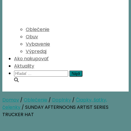
Oblečenie
Obuv
Vybavenie
Výpredaj
Ako nakupovať
Aktuality
Hľadať:
Domov
/
Oblečenie
/
Doplnky
/
Čiapky, šatky,
čelenky
/ SUNDAY AFTERNOONS ARTIST SERIES
TRUCKER HAT