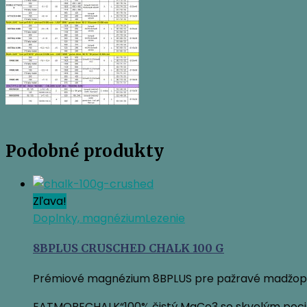
Podobné produkty
Zľava!
Doplnky, magnézium
Lezenie
8BPLUS CRUSCHED CHALK 100 G
Prémiové magnézium 8BPLUS pre pažravé madžopy
EATMORECHALK“100% čistý MgCo3 so skvelým pocito