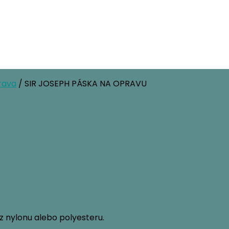
rava
/ SIR JOSEPH PÁSKA NA OPRAVU
z nylonu alebo polyesteru.