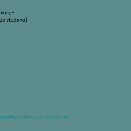
laty.-
za studena).
pacáky, karimatky
,
Vybavenie