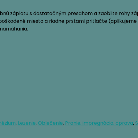
bnú záplatu s dostatočným presahom a zaoblite rohy záp
oškodené miesto a riadne prstami pritlačte (aplikujeme 
o namáhania.
nézium
,
Lezenie
,
Oblečenie
,
Pranie, impregnácia, oprava
,
S