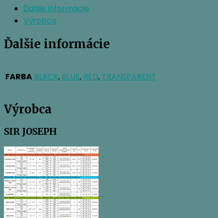
Ďalšie informácie
OPRAVU
Výrobca
Ďalšie informácie
FARBA
BLACK
,
BLUE
,
RED
,
TRANSPARENT
Výrobca
SIR JOSEPH