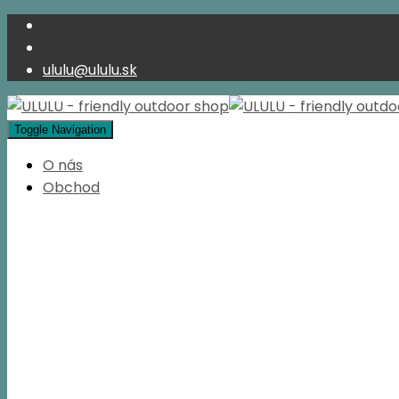
ululu@ululu.sk
Toggle Navigation
O nás
Obchod