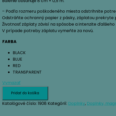
Balenie obsahuje 8 cm × 0,5 m.
3,95 €.
3,63 €.
– Podľa rozmeru poškodeného miesta odstrihnite potre
Odstráňte ochranný papier z pásky, záplatou prekryte p
Životnosť záplaty závisí na spôsobe a intenzite ďalšieh
V prípade potreby záplatu vymeňte za novú.
FARBA
BLACK
BLUE
RED
TRANSPARENT
Vymazať
množstvo
Pridať do košíka
SIR
JOSEPH
Katalógové číslo:
1908
Kategórií:
Doplnky
,
Doplnky, mag
PÁSKA
NA