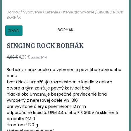
Domov
/
Vybavenie
/
Lezenie
/
Istenie, zlaňovanie
/ SINGING ROCK
BORHÁK
ZĽAVA!
SINGING ROCK BORHÁK
Pôvodná
Aktuálna
4,60
€
4,23
€
vrátane DPH
cena
cena
bola:
je:
Borhák z nerez ocele na vytvorenie pevného kotviaceho
4,60 €.
4,23 €.
bodu
tvar drieku umožňuje rozmiestnenie lepidla v celom
otvore a tým zaisťuje pevný kotviaci bod
hladké oko umožňuje bezpečné prevlečenie lana
vyrobený z nerezovej ocele AISI 316
pre vyvŕtané diery s priemerom 12 mm
odporúčané lepidlá: UPM 44 alebo FIS 360V či sklenené
ampulky RM10
Hmotnosť 120 g