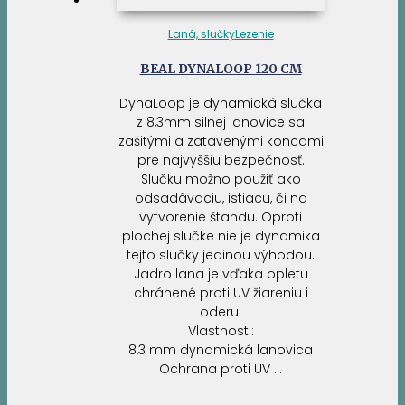
Laná, slučky
Lezenie
BEAL DYNALOOP 120 CM
DynaLoop je dynamická slučka
z 8,3mm silnej lanovice sa
zašitými a zatavenými koncami
pre najvyššiu bezpečnosť.
Slučku možno použiť ako
odsadávaciu, istiacu, či na
vytvorenie štandu. Oproti
plochej slučke nie je dynamika
tejto slučky jedinou výhodou.
Jadro lana je vďaka opletu
chránené proti UV žiareniu i
oderu.
Vlastnosti:
8,3 mm dynamická lanovica
Ochrana proti UV …