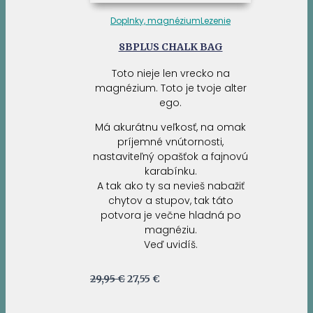
Doplnky, magnézium
Lezenie
8BPLUS CHALK BAG
Toto nieje len vrecko na
magnézium. Toto je tvoje alter
ego.
Má akurátnu veľkosť, na omak
príjemné vnútornosti,
nastaviteľný opašťok a fajnovú
karabínku.
A tak ako ty sa nevieš nabažiť
chytov a stupov, tak táto
potvora je večne hladná po
magnéziu.
Veď uvidíš.
Pôvodná
Aktuálna
29,95
€
27,55
€
cena
cena
bola:
je: