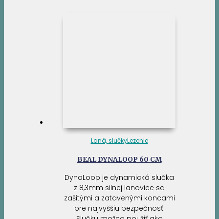
29,95 €.
27,55 €.
Laná, slučky
Lezenie
BEAL DYNALOOP 60 CM
DynaLoop je dynamická slučka
z 8,3mm silnej lanovice sa
zašitými a zatavenými koncami
pre najvyššiu bezpečnosť.
Slučku možno použiť ako