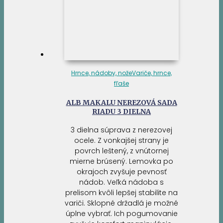
Hrnce, nádoby, nože
Variče, hrnce,
fľaše
ALB MAKALU NEREZOVÁ SADA
RIADU 3 DIELNA
3 dielna súprava z nerezovej
ocele. Z vonkajšej strany je
povrch leštený, z vnútornej
mierne brúsený. Lemovka po
okrajoch zvyšuje pevnosť
nádob. Veľká nádoba s
prelisom kvôli lepšej stabilite na
variči. Sklopné držadlá je možné
úplne vybrať. Ich pogumovanie