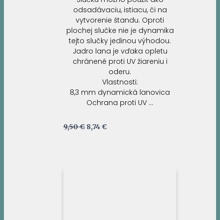
odsadávaciu, istiacu, či na
vytvorenie štandu. Oproti
plochej slučke nie je dynamika
tejto slučky jedinou výhodou.
Jadro lana je vďaka opletu
chránené proti UV žiareniu i
oderu.
Vlastnosti:
8,3 mm dynamická lanovica
Ochrana proti UV …
Pôvodná
Aktuálna
9,50
€
8,74
€
cena
cena
bola:
je:
9,50 €.
8,74 €.