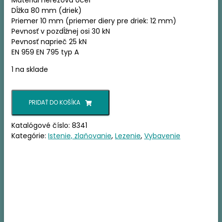
Materiál nerezová oceľ
Dĺžka 80 mm (driek)
Priemer 10 mm (priemer diery pre driek: 12 mm)
Pevnosť v pozdĺžnej osi 30 kN
Pevnosť naprieč 25 kN
EN 959 EN 795 typ A
1 na sklade
množstvo
PRIDAŤ DO KOŠÍKA
SINGING
ROCK
BORHÁK
Katalógové číslo:
8341
Kategórie:
Istenie, zlaňovanie
,
Lezenie
,
Vybavenie