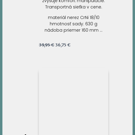
zvyšuje komfort manipulácie.
Transportná sieťka v cene.
materiál nerez CrNi 18/10
hmotnosť sady: 630 g
nádoba priemer 160 mm …
Pôvodná
Aktuálna
39,95
€
36,75
€
cena
cena
bola:
je:
39,95 €.
36,75 €.