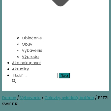
Oblečenie
Obuv
Vybavenie
Výpredaj
Ako nakupovať
Aktuality
Hľadať:
Domov
/
Vybavenie
/
Čelovky, svietidlá, batérie
/ PETZL
SWIFT RL