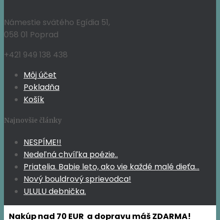
Námestie svätého Egídia 51,
058 01 Poprad
+421 949 138 438
Môj účet
Pokladňa
Košík
Najnovšie články
NESPÍME!!
Nedeľná chvíľka poézie..
Priatelia. Babie leto, ako vie každé malé dieťa…
Nový bouldrový sprievodca!
ULULU debnička.
Nakúp nad 70 EUR a dopravu máš ZDARMA!