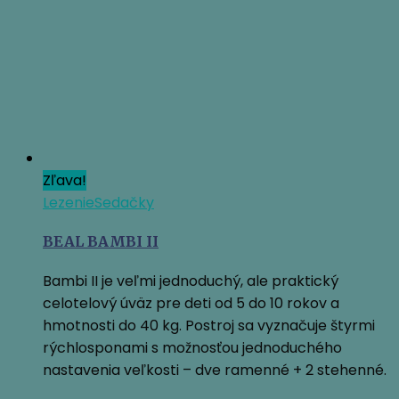
Zľava!
Lezenie
Sedačky
BEAL BAMBI II
Bambi II je veľmi jednoduchý, ale praktický
celotelový úväz pre deti od 5 do 10 rokov a
hmotnosti do 40 kg. Postroj sa vyznačuje štyrmi
rýchlosponami s možnosťou jednoduchého
nastavenia veľkosti – dve ramenné + 2 stehenné.