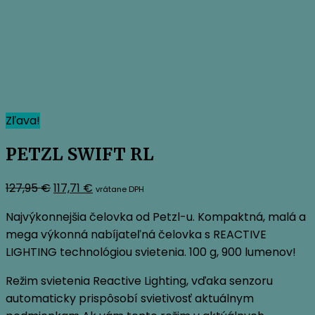
Zľava!
PETZL SWIFT RL
Pôvodná
Aktuálna
127,95
€
117,71
€
vrátane DPH
cena
cena
Najvýkonnejšia čelovka od Petzl-u. Kompaktná, malá a
bola:
je:
mega výkonná nabíjateľná čelovka s REACTIVE
127,95 €.
117,71 €.
LIGHTING technológiou svietenia. 100 g, 900 lumenov!
Režim svietenia Reactive Lighting, vďaka senzoru
automaticky prispôsobí svietivosť aktuálnym