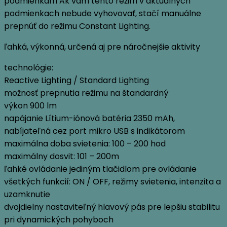
podmienkam Ak vám tento režim v aktúálnych
podmienkach nebude vyhovovať, stačí manuálne
prepnúť do režimu Constant Lighting.
ľahká, výkonná, určená aj pre náročnejšie aktivity
technológie:
Reactive Lighting / Standard Lighting
možnosť prepnutia režimu na štandardný
výkon 900 lm
napájanie Lítium-iónová batéria 2350 mAh,
nabíjateľná cez port mikro USB s indikátorom
maximálna doba svietenia: 100 – 200 hod
maximálny dosvit: 101 – 200m
ľahké ovládanie jediným tlačidlom pre ovládanie
všetkých funkcií: ON / OFF, režimy svietenia, intenzita a
uzamknutie
dvojdielny nastaviteľný hlavový pás pre lepšiu stabilitu
pri dynamických pohyboch