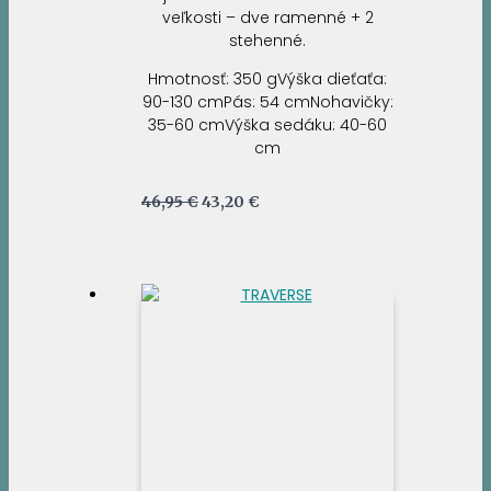
veľkosti – dve ramenné + 2
stehenné.
Hmotnosť: 350 gVýška dieťaťa:
90-130 cmPás: 54 cmNohavičky:
35-60 cmVýška sedáku: 40-60
cm
Pôvodná
Aktuálna
46,95
€
43,20
€
cena
cena
bola:
je:
46,95 €.
43,20 €.