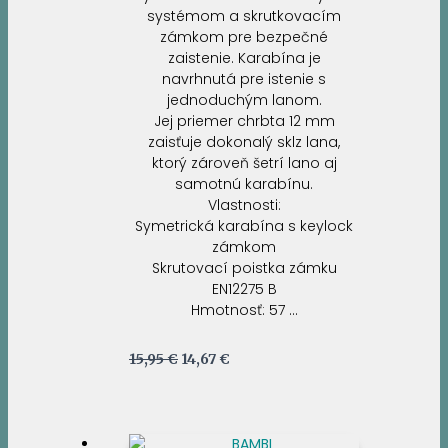
systémom a skrutkovacím
zámkom pre bezpečné
zaistenie. Karabína je
navrhnutá pre istenie s
jednoduchým lanom.
Jej priemer chrbta 12 mm
zaisťuje dokonalý sklz lana,
ktorý zároveň šetrí lano aj
samotnú karabínu.
Vlastnosti:
Symetrická karabína s keylock
zámkom
Skrutovací poistka zámku
EN12275 B
Hmotnosť: 57 …
Pôvodná
Aktuálna
15,95
€
14,67
€
cena
cena
bola:
je:
15,95 €.
14,67 €.