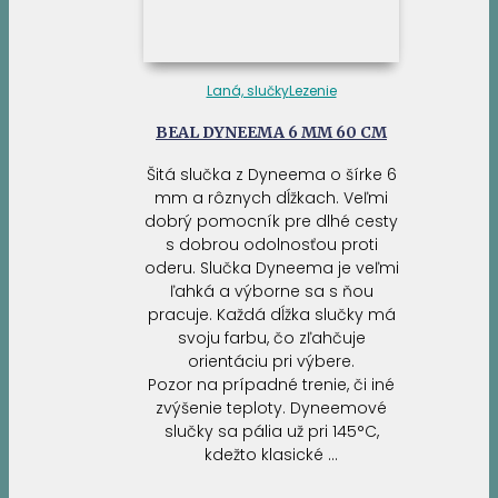
Laná, slučky
Lezenie
BEAL DYNEEMA 6 MM 60 CM
Šitá slučka z Dyneema o šírke 6
mm a rôznych dĺžkach. Veľmi
dobrý pomocník pre dlhé cesty
s dobrou odolnosťou proti
oderu. Slučka Dyneema je veľmi
ľahká a výborne sa s ňou
pracuje. Každá dĺžka slučky má
svoju farbu, čo zľahčuje
orientáciu pri výbere.
Pozor na prípadné trenie, či iné
zvýšenie teploty. Dyneemové
slučky sa pália už pri 145°C,
kdežto klasické …