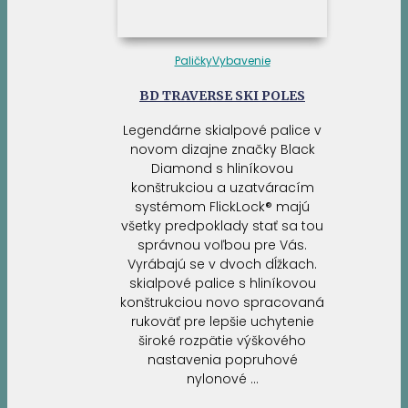
Paličky
Vybavenie
BD TRAVERSE SKI POLES
Legendárne skialpové palice v
novom dizajne značky Black
Diamond s hliníkovou
konštrukciou a uzatváracím
systémom FlickLock® majú
všetky predpoklady stať sa tou
správnou voľbou pre Vás.
Vyrábajú se v dvoch dĺžkach.
skialpové palice s hliníkovou
konštrukciou novo spracovaná
rukoväť pre lepšie uchytenie
široké rozpätie výškového
nastavenia popruhové
nylonové …