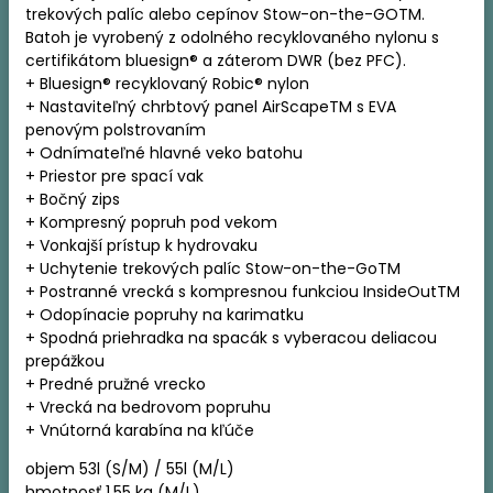
trekových palíc alebo cepínov Stow-on-the-GOTM.
Batoh je vyrobený z odolného recyklovaného nylonu s
certifikátom bluesign® a záterom DWR (bez PFC).
+ Bluesign® recyklovaný Robic® nylon
+ Nastaviteľný chrbtový panel AirScapeTM s EVA
penovým polstrovaním
+ Odnímateľné hlavné veko batohu
+ Priestor pre spací vak
+ Bočný zips
+ Kompresný popruh pod vekom
+ Vonkajší prístup k hydrovaku
+ Uchytenie trekových palíc Stow-on-the-GoTM
+ Postranné vrecká s kompresnou funkciou InsideOutTM
+ Odopínacie popruhy na karimatku
+ Spodná priehradka na spacák s vyberacou deliacou
prepážkou
+ Predné pružné vrecko
+ Vrecká na bedrovom popruhu
+ Vnútorná karabína na kľúče
objem 53l (S/M) / 55l (M/L)
hmotnosť 1,55 kg (M/L)