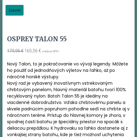
ZĽAVA!
OSPREY TALON 55
Pôvodná
Aktuálna
179,95
€
165,56
€
vrátane DPH
cena
cena
bola:
je:
Nový Talon, to je pokračovanie vo vývoji legendy. Môžete
179,95 €.
165,56 €.
ho použiť od jednodňových výletov na ľahko, až po
náročné horské výstupy.
Nový rad je vybavený inovatívnym vstrekovaným
chrbtovým panelom, hlavný materiál batohu tvorí 100%
recyklovaný nylon. Batoh Talon 55 je ideálny na
viacdenné dobrodružstvo. Vďaka chrbtovému panelu a
skvele padnúcim popruhom pohodlne sedí na chrbte aj v
náročnom teréne. Prístup do hlavnej komory je zhora, v
spodnej časti batohu je špeciálny priestor na spacák s
deliacou prepážkou. K hydrovaku sa ľahko dostanete aj z
vonkajšej strany batohu, kde je tiež možnosť uchytenia