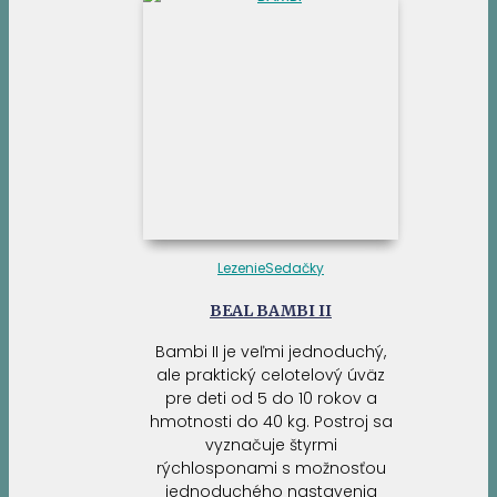
Lezenie
Sedačky
BEAL BAMBI II
Bambi II je veľmi jednoduchý,
ale praktický celotelový úväz
pre deti od 5 do 10 rokov a
hmotnosti do 40 kg. Postroj sa
vyznačuje štyrmi
rýchlosponami s možnosťou
jednoduchého nastavenia