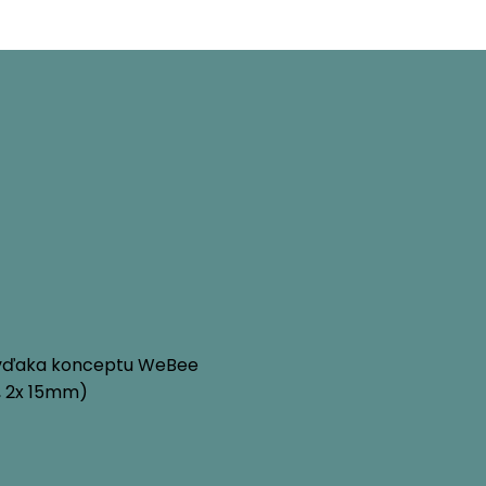
ý vďaka konceptu WeBee
, 2x 15mm)