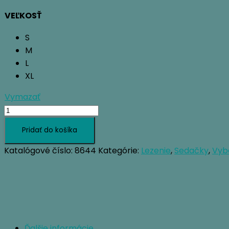
VEĽKOSŤ
S
M
L
XL
Vymazať
množstvo
OCUN
Pridať do košíka
WEBEE
Katalógové číslo:
8644
Kategórie:
Lezenie
,
Sedačky
,
Vyb
Ďalšie informácie