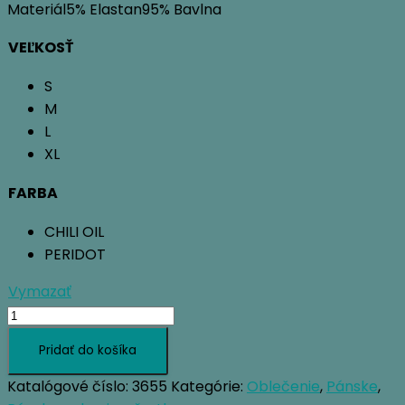
Materiál5% Elastan95% Bavlna
VEĽKOSŤ
S
M
L
XL
FARBA
CHILI OIL
PERIDOT
Vymazať
množstvo
OCUN
Pridať do košíka
DRAGO
PANTS
Katalógové číslo:
3655
Kategórie:
Oblečenie
,
Pánske
,