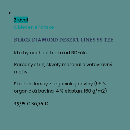
Zľava!
Oblečenie
Pánske
BLACK DIAMOND DESERT LINES SS TEE
Kto by nechcel tričko od BD-čka.
Parádny strih, skvelý materiál a veľavravný
motív.
Stretch Jersey z organickej bavlny (96 %
organická bavlna, 4 % elastan, 160 g/m2)
Pôvodná
Aktuálna
39,95
€
36,75
€
cena
cena
bola:
je:
39,95 €.
36,75 €.