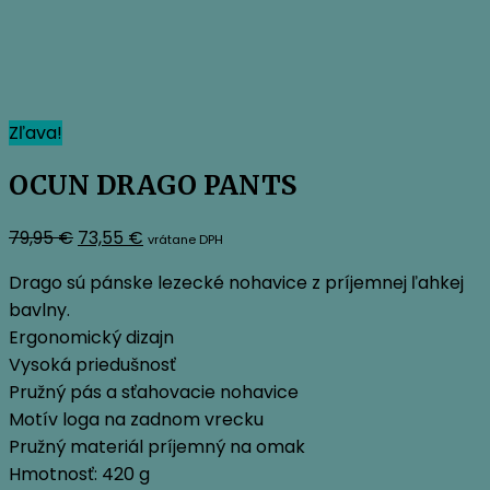
Zľava!
OCUN DRAGO PANTS
Pôvodná
Aktuálna
79,95
€
73,55
€
vrátane DPH
cena
cena
Drago sú pánske lezecké nohavice z príjemnej ľahkej
bola:
je:
bavlny.
79,95 €.
73,55 €.
Ergonomický dizajn
Vysoká priedušnosť
Pružný pás a sťahovacie nohavice
Motív loga na zadnom vrecku
Pružný materiál príjemný na omak
Hmotnosť: 420 g