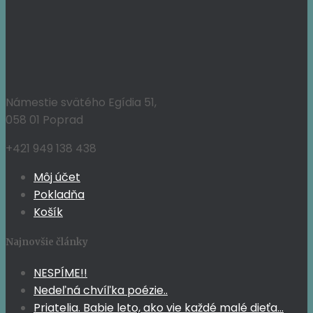
99,95 €.
91,95 €.
Námestie svätého Egídia 51,
058 01 Poprad
+421 949 138 438
Môj účet
Pokladňa
Košík
Najnovšie články
NESPÍME!!
Nedeľná chvíľka poézie..
Priatelia. Babie leto, ako vie každé malé dieťa…