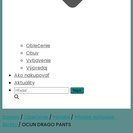
Oblečenie
Obuv
Vybavenie
Výpredaj
Ako nakupovať
Aktuality
Hľadať:
Domov
/
Oblečenie
/
Pánske
/
Pánske nohavice,
šortky
/ OCUN DRAGO PANTS