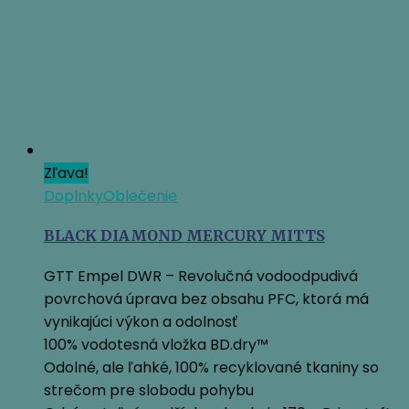
Zľava!
Doplnky
Oblečenie
BLACK DIAMOND MERCURY MITTS
GTT Empel DWR – Revolučná vodoodpudivá
povrchová úprava bez obsahu PFC, ktorá má
vynikajúci výkon a odolnosť
100% vodotesná vložka BD.dry™
Odolné, ale ľahké, 100% recyklované tkaniny so
strečom pre slobodu pohybu