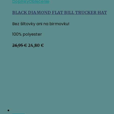
Doplnky
Oblečenie
BLACK DIAMOND FLAT BILL TRUCKER HAT
Bez šiltovky ani na birmovku!
100% polyester
Pôvodná
Aktuálna
26,95
€
24,80
€
cena
cena
bola:
je:
26,95 €.
24,80 €.