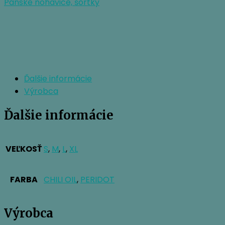
Pánske nohavice, šortky
Ďalšie informácie
Výrobca
Ďalšie informácie
VEĽKOSŤ
S
,
M
,
L
,
XL
FARBA
CHILI OIL
,
PERIDOT
Výrobca