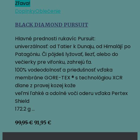
Zľava!
Doplnky
Oblečenie
BLACK DIAMOND PURSUIT
Hlavné prednosti rukavíc Pursuit:
univerzálnosť: od Tatier k Dunaju, od Himalájí po
Patagóniu. Či pôjdeš lyžovať, liezť, alebo do
večierky pre vifonku, zahrejú ťa.
100% vodeodolnosť a priedušnosť vďaka
membráne GORE-TEX ® s technológiou XCR
dlane z pravej kozej kože
veľmi ľahké a odolné voči oderu vďaka Pertex
Shield
172.2 g …
Pôvodná
Aktuálna
99,95
€
91,95
€
cena
cena
bola:
je: