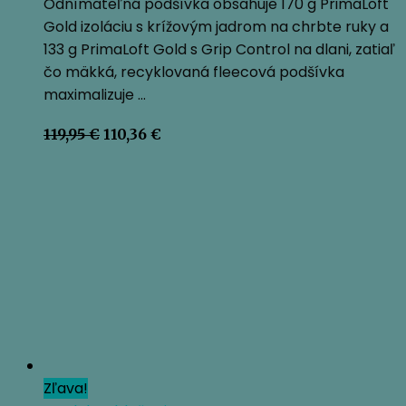
Odnímateľná podšívka obsahuje 170 g PrimaLoft
Gold izoláciu s krížovým jadrom na chrbte ruky a
133 g PrimaLoft Gold s Grip Control na dlani, zatiaľ
čo mäkká, recyklovaná fleecová podšívka
maximalizuje …
Pôvodná
Aktuálna
119,95
€
110,36
€
cena
cena
bola:
je:
119,95 €.
110,36 €.
Zľava!