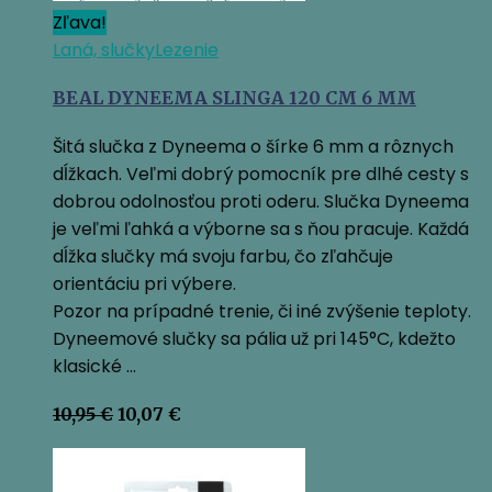
Zľava!
Laná, slučky
Lezenie
BEAL DYNEEMA SLINGA 120 CM 6 MM
Šitá slučka z Dyneema o šírke 6 mm a rôznych
dĺžkach. Veľmi dobrý pomocník pre dlhé cesty s
dobrou odolnosťou proti oderu. Slučka Dyneema
je veľmi ľahká a výborne sa s ňou pracuje. Každá
dĺžka slučky má svoju farbu, čo zľahčuje
orientáciu pri výbere.
Pozor na prípadné trenie, či iné zvýšenie teploty.
Dyneemové slučky sa pália už pri 145°C, kdežto
klasické …
Pôvodná
Aktuálna
10,95
€
10,07
€
cena
cena
bola:
je:
10,95 €.
10,07 €.