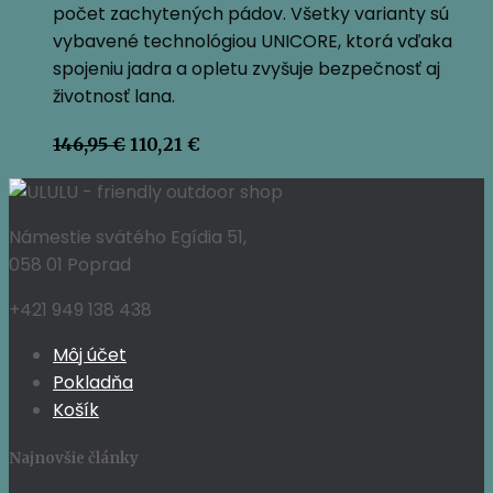
počet zachytených pádov. Všetky varianty sú
vybavené technológiou UNICORE, ktorá vďaka
spojeniu jadra a opletu zvyšuje bezpečnosť aj
životnosť lana.
Pôvodná
Aktuálna
146,95
€
110,21
€
cena
cena
bola:
je:
146,95 €.
110,21 €.
Námestie svätého Egídia 51,
058 01 Poprad
+421 949 138 438
Môj účet
Pokladňa
Košík
Najnovšie články