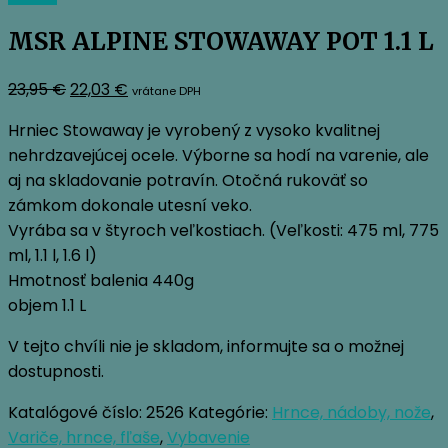
MSR ALPINE STOWAWAY POT 1.1 L
Pôvodná
Aktuálna
23,95
€
22,03
€
vrátane DPH
cena
cena
Hrniec Stowaway je vyrobený z vysoko kvalitnej
bola:
je:
nehrdzavejúcej ocele. Výborne sa hodí na varenie, ale
23,95 €.
22,03 €.
aj na skladovanie potravín. Otočná rukoväť so
zámkom dokonale utesní veko.
Vyrába sa v štyroch veľkostiach. (Veľkosti: 475 ml, 775
ml, 1.1 l, 1.6 l)
Hmotnosť balenia 440g
objem 1.1 L
V tejto chvíli nie je skladom, informujte sa o možnej
dostupnosti.
Katalógové číslo:
2526
Kategórie:
Hrnce, nádoby, nože
,
Variče, hrnce, fľaše
,
Vybavenie