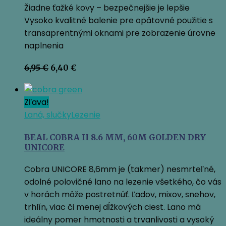
Žiadne ťažké kovy – bezpečnejšie je lepšie
Vysoko kvalitné balenie pre opätovné použitie s
transaprentnými oknami pre zobrazenie úrovne
naplnenia
Pôvodná
Aktuálna
6,95
€
6,40
€
cena
cena
bola:
je:
6,95 €.
6,40 €.
Zľava!
Laná, slučky
Lezenie
BEAL COBRA II 8.6 MM, 60M GOLDEN DRY
UNICORE
Cobra UNICORE 8,6mm je (takmer) nesmrteľné,
odolné polovičné lano na lezenie všetkého, čo vás
v horách môže postretnúť. Ľadov, mixov, snehov,
trhlín, viac či menej dĺžkových ciest. Lano má
ideálny pomer hmotnosti a trvanlivosti a vysoký