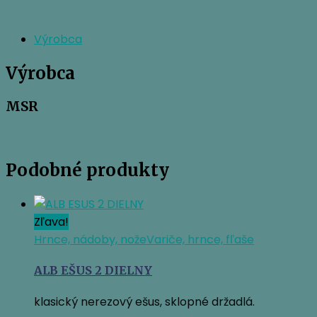
Výrobca
Výrobca
MSR
Podobné produkty
Zľava!
Hrnce, nádoby, nože
Variče, hrnce, fľaše
ALB EŠUS 2 DIELNY
klasický nerezový ešus, sklopné držadlá.