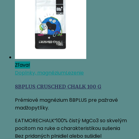
Zľava!
Doplnky, magnézium
Lezenie
8BPLUS CRUSCHED CHALK 100 G
Prémiové magnézium 8BPLUS pre pažravé
madžopytlíky.
EATMORECHALK“100% čistý MgCo3 so skvelým
pocitom na ruke a charakteristikou sušenia
Bez pridaných plnidiel alebo sušidiel