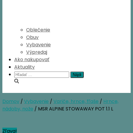
Oblečenie
Obuv
Vybavenie
Výpredaj
Ako nakupovať
Aktuality
Hľadať:
Domov
/
Vybavenie
/
Variče, hrnce, fľaše
/
Hrnce,
nádoby, nože
/ MSR ALPINE STOWAWAY POT 1.1 L
Zľava!