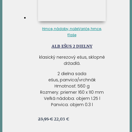
Hrnce, nádoby, nože
Variče, hrnce,
fľaše
ALB EŠUS 2 DIELNY
klasický nerezový ešus, sklopné
držadlá.
2 dielna sada
ešus, panvica/vrchnák
Hmotnosť: 560 g
Rozmery: priemer 160 x 110 mm
Veľká nádoba: objem 1.25 l
Panvica: objem 0.3 l
Pôvodná
Aktuálna
23,95
€
22,03
€
cena
cena
bola:
je: