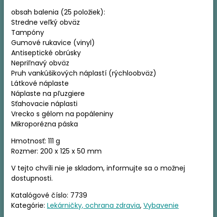
obsah balenia (25 položiek):
Stredne veľký obväz
Tampóny
Gumové rukavice (vinyl)
Antiseptické obrúsky
Nepriľnavý obväz
Pruh vankúšikových náplastí (rýchloobväz)
Látkové náplaste
Náplaste na pľuzgiere
Sťahovacie náplasti
Vrecko s gélom na popáleniny
Mikroporézna páska
Hmotnosť: 111 g
Rozmer: 200 x 125 x 50 mm
V tejto chvíli nie je skladom, informujte sa o možnej
dostupnosti.
Katalógové číslo:
7739
Kategórie:
Lekárničky, ochrana zdravia
,
Vybavenie