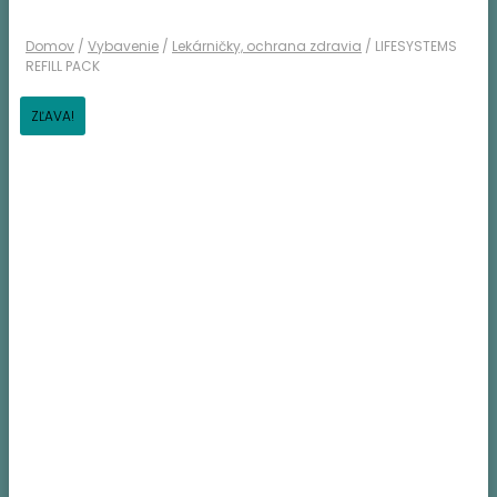
Domov
/
Vybavenie
/
Lekárničky, ochrana zdravia
/ LIFESYSTEMS
REFILL PACK
ZĽAVA!