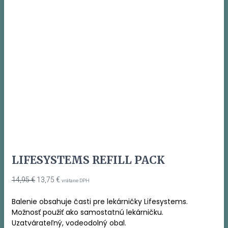
LIFESYSTEMS REFILL PACK
Pôvodná
Aktuálna
14,95
€
13,75
€
vrátane DPH
cena
cena
bola:
je:
Balenie obsahuje časti pre lekárničky Lifesystems.
14,95 €.
13,75 €.
Možnosť použiť ako samostatnú lekárničku.
Uzatvárateľný, vodeodolný obal.