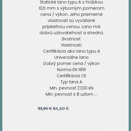
Statické lano typu A s hrúbkou
10,5 mm s výborným pomerom
cena / výkon. Jeho priemerné
vlastnosti sú vyvážané
prijateľnou cenou. Lano má
dobrú uzlovateľnosť a strednú
životnosť.
Vlastnosti:
Certifikácia ako lano typu A
Univerzálne lano
Dobrý pomer cena / výkon
Norma EN 1891
Certifikácia CE
Typ lana A
Min. pevnosť 27,00 kN
Min. pevnosť s 8 uzlom …
Pôvodná
Aktuálna
91,95
€
84,60
€
cena
cena
bola:
je:
91,95 €.
84,60 €.