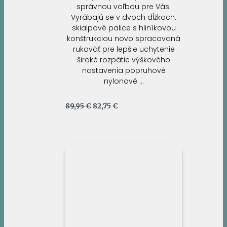
správnou voľbou pre Vás.
Vyrábajú se v dvoch dĺžkach.
skialpové palice s hliníkovou
konštrukciou novo spracovaná
rukoväť pre lepšie uchytenie
široké rozpätie výškového
nastavenia popruhové
nylonové …
Pôvodná
Aktuálna
89,95
€
82,75
€
cena
cena
bola:
je:
89,95 €.
82,75 €.