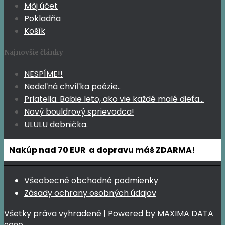
Môj účet
Pokladňa
Košík
Najnovšie články
NESPÍME!!
Nedeľná chvíľka poézie..
Priatelia. Babie leto, ako vie každé malé dieťa…
Nový bouldrový sprievodca!
ULULU debnička.
Nakúp nad 70 EUR a dopravu máš ZDARMA!
Všeobecné obchodné podmienky
Zásady ochrany osobných údajov
Všetky práva vyhradené | Powered by
MAXIMA DATA