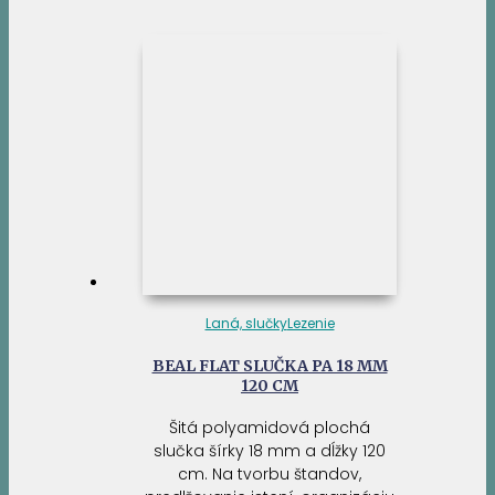
23,95 €.
22,03 €.
Laná, slučky
Lezenie
BEAL FLAT SLUČKA PA 18 MM
120 CM
Šitá polyamidová plochá
slučka šírky 18 mm a dĺžky 120
cm. Na tvorbu štandov,