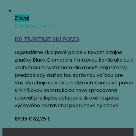
Zľava!
Paličky
Vybavenie
BD TRAVERSE SKI POLES
Legendárne skialpové palice v novom dizajne
značky Black Diamond s hliníkovou konštrukciou a
uzatváracím systémom FlickLock® majú všetky
predpoklady stať sa tou správnou voľbou pre
Vás. Vyrábajú se v dvoch dĺžkach. skialpové palice
s hliníkovou konštrukciou novo spracovaná
rukoväť pre lepšie uchytenie široké rozpätie
výškového nastavenia popruhové nylonové …
Pôvodná
Aktuálna
89,95
€
82,75
€
cena
cena
bola:
je: