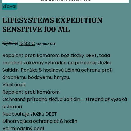
Zľava!
LIFESYSTEMS EXPEDITION
SENSITIVE 100 ML
Pôvodná
Aktuálna
13,95
€
12,83
€
vrátane DPH
cena
cena
Repelent proti komárom bez zložky DEET, teda
bola:
je:
repelent založený výhradne na prírodnej zložke
13,95 €.
12,83 €.
Saltidin. Ponúka 8 hodinovú účinnú ochranu proti
drobnému bodavému hmyzu.
Vlastnosti:
Repelent proti komárom
Ochranná prírodná zložka Saltidin – stredná až vysoká
ochrana
Neobsahuje zložku DEET
Dlhotrvajúca ochrana až 8 hodín
Veľmi odolný obal