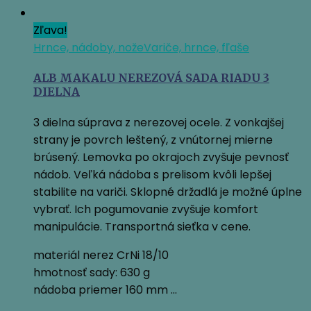
Zľava!
Hrnce, nádoby, nože
Variče, hrnce, fľaše
ALB MAKALU NEREZOVÁ SADA RIADU 3
DIELNA
3 dielna súprava z nerezovej ocele. Z vonkajšej
strany je povrch leštený, z vnútornej mierne
brúsený. Lemovka po okrajoch zvyšuje pevnosť
nádob. Veľká nádoba s prelisom kvôli lepšej
stabilite na variči. Sklopné držadlá je možné úplne
vybrať. Ich pogumovanie zvyšuje komfort
manipulácie. Transportná sieťka v cene.
materiál nerez CrNi 18/10
hmotnosť sady: 630 g
nádoba priemer 160 mm …