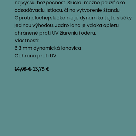
najvyššiu bezpečnosť. Slučku možno použiť ako
odsadávaciu, istiacu, či na vytvorenie štandu.
Oproti plochej slučke nie je dynamika tejto slučky
jedinou výhodou. Jadro lana je vďaka opletu
chránené proti UV žiareniu i oderu.
Vlastnosti:
8,3 mm dynamická lanovica
Ochrana proti UV …
Pôvodná
Aktuálna
14,95
€
13,75
€
cena
cena
bola:
je:
14,95 €.
13,75 €.