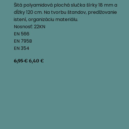
Šitá polyamidová plochá slučka šírky 18 mm a
dĺžky 120 cm. Na tvorbu štandov, predlžovanie
istení, organizáciu materiálu.
Nosnosť: 22KN
EN 566
EN 795B
EN 354
Pôvodná
Aktuálna
6,95
€
6,40
€
cena
cena
bola:
je:
6,95 €.
6,40 €.