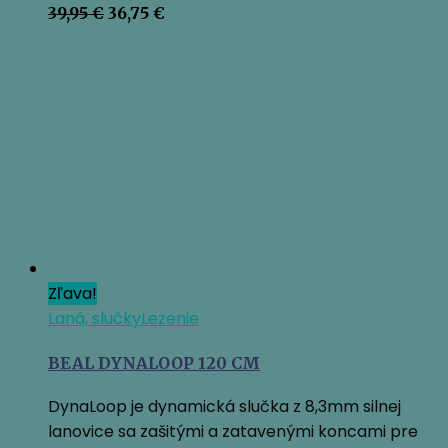
Pôvodná
Aktuálna
39,95
€
36,75
€
cena
cena
bola:
je:
39,95 €.
36,75 €.
Zľava!
Laná, slučky
Lezenie
BEAL DYNALOOP 120 CM
DynaLoop je dynamická slučka z 8,3mm silnej
lanovice sa zašitými a zatavenými koncami pre