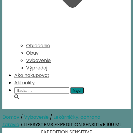
Oblečenie
Obuv
Vybavenie
Výpredaj
Ako nakupovať
Aktuality
Hľadať:
Domov
/
Vybavenie
/
Lekárničky, ochrana
zdravia
/ LIFESYSTEMS EXPEDITION SENSITIVE 100 ML