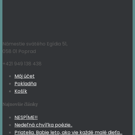
89,95 €.
82,75 €.
Námestie svätého Egídia 51,
058 01 Poprad
+421 949 138 438
Môj účet
Pokladňa
Košík
Najnovšie články
NESPÍME!!
Nedeľná chvíľka poézie..
Priatelia. Babie leto, ako vie každé malé dieťa…