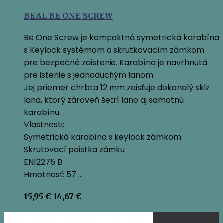
BEAL BE ONE SCREW
Be One Screw je kompaktná symetrická karabína
s Keylock systémom a skrutkovacím zámkom
pre bezpečné zaistenie. Karabína je navrhnutá
pre istenie s jednoduchým lanom.
Jej priemer chrbta 12 mm zaisťuje dokonalý sklz
lana, ktorý zároveň šetrí lano aj samotnú
karabínu.
Vlastnosti:
Symetrická karabína s keylock zámkom
Skrutovací poistka zámku
EN12275 B
Hmotnosť: 57 …
Pôvodná
Aktuálna
15,95
€
14,67
€
cena
cena
bola:
je: