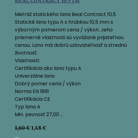
BEAL CONTRACT 10,5 1M
Metráž statického lana Beal Contract 10,5
Statické lano typu A s hrúbkou 10,5 mm s
výborným pomerom cena / výkon. Jeho
priemerné vlastnosti sú vyvážané prijateľnou
cenou. Lano má dobrú uzlovateľnosť a strednú
životnosť.
Vlastnosti:
Certifikácia ako lano typu A
Univerzálne lano
Dobrý pomer cena / výkon
Norma EN 1891
Certifikácia CE
Typ lana A
Min. pevnosť 27,00 …
Pôvodná
Aktuálna
1,60
€
1,48
€
cena
cena