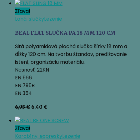
bola:
je:
1,60 €.
1,48 €.
Zľava!
Laná, slučky
Lezenie
BEAL FLAT SLUČKA PA 18 MM 120 CM
Šitá polyamidová plochá slučka šírky 18 mm a
dĺžky 120 cm. Na tvorbu štandov, predlžovanie
istení, organizáciu materiálu.
Nosnosť: 22KN
EN 566
EN 795B
EN 354
Pôvodná
Aktuálna
6,95
€
6,40
€
cena
cena
bola:
je:
6,95 €.
6,40 €.
Zľava!
Karabíny, expresky
Lezenie