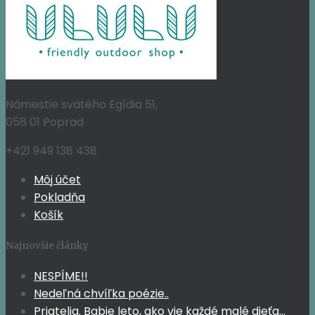
15,95 €.
14,67 €.
Námestie svätého Egídia 51,
058 01 Poprad
+421 949 138 438
Môj účet
Pokladňa
Košík
Najnovšie články
NESPÍME!!
Nedeľná chvíľka poézie..
Priatelia. Babie leto, ako vie každé malé dieťa…