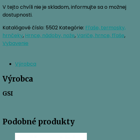
V tejto chvíli nie je skladom, informujte sa o možnej
dostupnosti.
Katalógové číslo:
5502
Kategórie:
Fľaše, termosky,
hrnčeky
,
Hrnce, nádoby, nože
,
Variče, hrnce, fľaše
,
Vybavenie
Výrobca
Výrobca
GSI
Podobné produkty