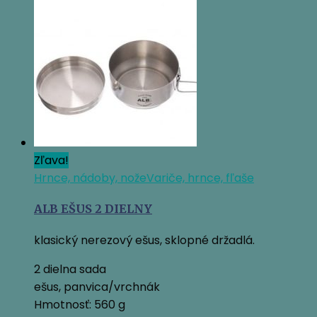
Zľava!
Hrnce, nádoby, nože
Variče, hrnce, fľaše
ALB EŠUS 2 DIELNY
klasický nerezový ešus, sklopné držadlá.
2 dielna sada
ešus, panvica/vrchnák
Hmotnosť: 560 g