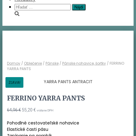
Hľadať:
Domov
/
Oblečenie
/
Pánske
/
Pánske nohavice, šortky
/ FERRINO
YARRA PANTS
ZĽAVA!
FERRINO YARRA PANTS
Pôvodná
Aktuálna
64,96
€
55,20
€
vrátane DPH
cena
cena
bola:
je:
Pohodlné cestovateľské nohavice
64,96 €.
55,20 €.
Elastické časti pásu
Zapínanie na gombík