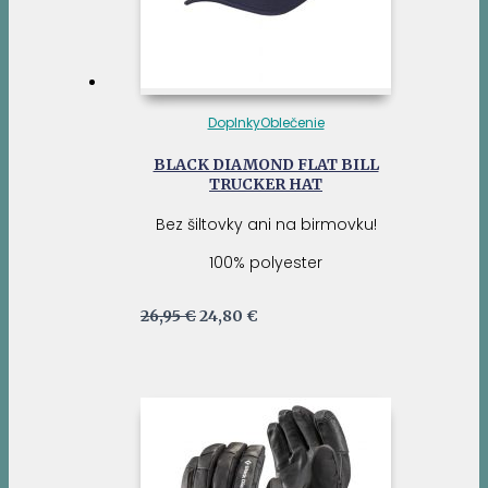
Doplnky
Oblečenie
BLACK DIAMOND FLAT BILL
TRUCKER HAT
Bez šiltovky ani na birmovku!
100% polyester
Pôvodná
Aktuálna
26,95
€
24,80
€
cena
cena
bola:
je:
26,95 €.
24,80 €.