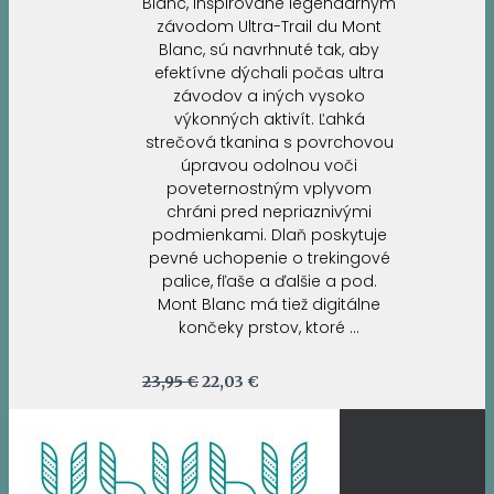
Blanc, inšpirované legendárnym
závodom Ultra-Trail du Mont
Blanc, sú navrhnuté tak, aby
efektívne dýchali počas ultra
závodov a iných vysoko
výkonných aktivít. Ľahká
strečová tkanina s povrchovou
úpravou odolnou voči
poveternostným vplyvom
chráni pred nepriaznivými
podmienkami. Dlaň poskytuje
pevné uchopenie o trekingové
palice, fľaše a ďalšie a pod.
Mont Blanc má tiež digitálne
končeky prstov, ktoré …
Pôvodná
Aktuálna
23,95
€
22,03
€
cena
cena
bola:
je:
23,95 €.
22,03 €.