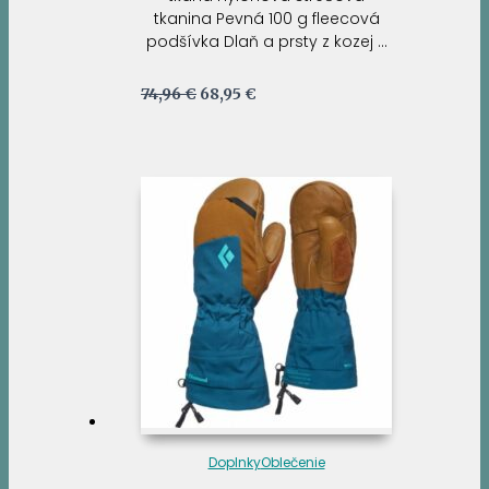
tkanina Pevná 100 g fleecová
podšívka Dlaň a prsty z kozej …
Pôvodná
Aktuálna
74,96
€
68,95
€
cena
cena
bola:
je:
74,96 €.
68,95 €.
Doplnky
Oblečenie