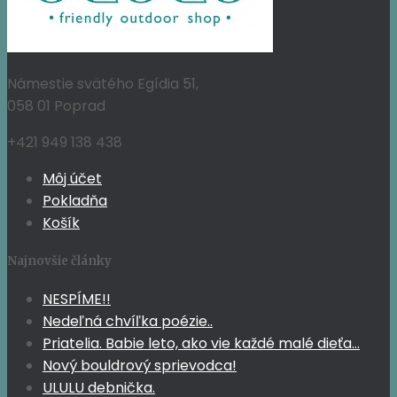
Námestie svätého Egídia 51,
058 01 Poprad
+421 949 138 438
Môj účet
Pokladňa
Košík
Najnovšie články
NESPÍME!!
Nedeľná chvíľka poézie..
Priatelia. Babie leto, ako vie každé malé dieťa…
Nový bouldrový sprievodca!
ULULU debnička.