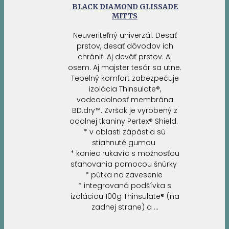
BLACK DIAMOND GLISSADE
MITTS
Neuveriteľný univerzál. Desať
prstov, desať dôvodov ich
chrániť. Aj deväť prstov. Aj
osem. Aj majster tesár sa utne.
Tepelný komfort zabezpečuje
izolácia Thinsulate®,
vodeodolnosť membrána
BD.dry™. Zvršok je vyrobený z
odolnej tkaniny Pertex® Shield.
* v oblasti zápästia sú
stiahnuté gumou
* koniec rukavíc s možnosťou
sťahovania pomocou šnúrky
* pútka na zavesenie
* integrovaná podšívka s
izoláciou 100g Thinsulate® (na
zadnej strane) a …