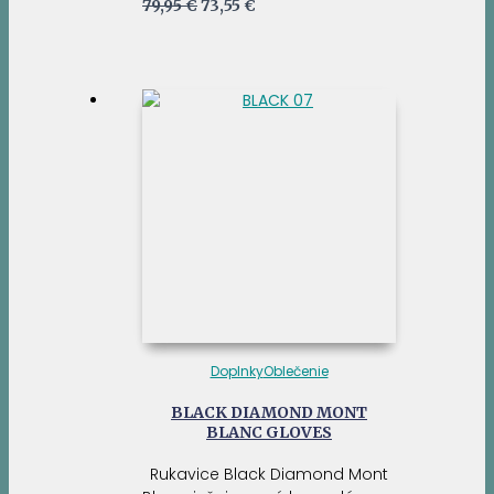
Pôvodná
Aktuálna
79,95
€
73,55
€
cena
cena
bola:
je:
79,95 €.
73,55 €.
Doplnky
Oblečenie
BLACK DIAMOND MONT
BLANC GLOVES
Rukavice Black Diamond Mont