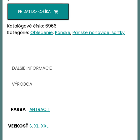
FERRINO
YARRA
PRIDAŤ DO KOŠÍKA
PANTS
Katalógové číslo:
6966
Kategórie:
Oblečenie
,
Pánske
,
Pánske nohavice, šortky
ĎALŠIE INFORMÁCIE
VÝROBCA
FARBA
ANTRACIT
VEĽKOSŤ
S
,
XL
,
XXL