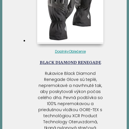
Doplnky
Oblečenie
BLACK DIAMOND RENEGADE
Rukavice Black Diamond
Renegade Glove sú teplé,
nepremokavé a navrhnuté tak,
aby poskytovali výkon počas
celého dňa. Pevná podšívka so
100% nepremokavou a
priedušnou vložkou GORE-TEX s
technológiou XCR Product
Technology Oteruvzdorná,
tkaná nylonová strečová