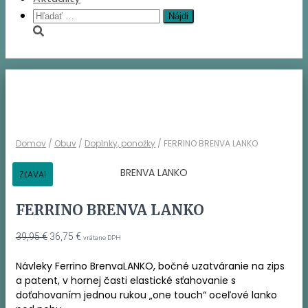
Hľadať:
Domov
/
Obuv
/
Doplnky, ponožky
/ FERRINO BRENVA LANKO
ZĽAVA!
FERRINO BRENVA LANKO
Pôvodná
Aktuálna
39,95
€
36,75
€
vrátane DPH
cena
cena
bola:
je:
Návleky Ferrino BrenvaLANKO, bočné uzatváranie na zips
39,95 €.
36,75 €.
a patent, v hornej časti elastické sťahovanie s
doťahovaním jednou rukou „one touch“ oceľové lanko