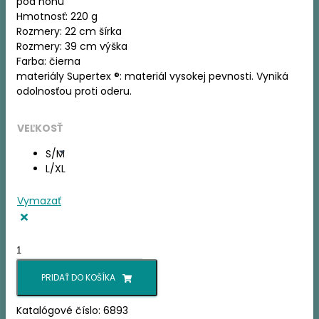
pod nohu
Hmotnosť: 220 g
Rozmery: 22 cm šírka
Rozmery: 39 cm výška
Farba: čierna
materiály Supertex ®: materiál vysokej pevnosti. Vyniká
odolnosťou proti oderu.
VEĽKOSŤ
S/M
L/XL
Vymazať
množstvo
FERRINO
BRENVA
PRIDAŤ DO KOŠÍKA
LANKO
Katalógové číslo:
6893