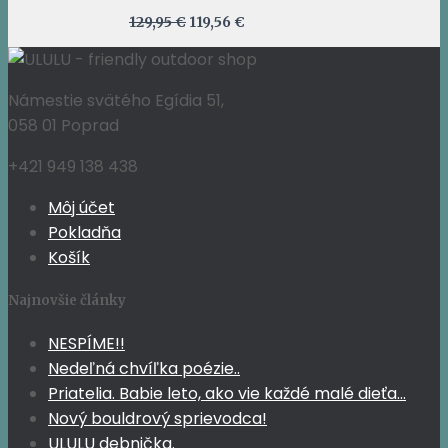
Pôvodná
Aktuálna
129,95
€
119,56
€
cena
cena
bola:
je:
129,95 €.
119,56 €.
Námestie svätého Egídia 51,
058 01 Poprad
+421 949 138 438
Môj účet
Pokladňa
Košík
Najnovšie články
NESPÍME!!
Nedeľná chvíľka poézie..
Priatelia. Babie leto, ako vie každé malé dieťa…
Nový bouldrový sprievodca!
ULULU debnička.