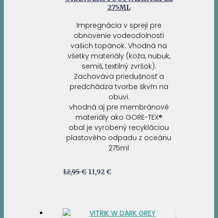
275ML
Impregnácia v spreji pre
obnovenie vodeodolnosti
vašich topánok. Vhodná na
všetky materiály (koža, nubuk,
semiš, textilný zvršok).
Zachováva priedušnosť a
predchádza tvorbe škvŕn na
obuvi.
vhodná aj pre membránové
materiály ako GORE-TEX®
obal je vyrobený recykláciou
plastového odpadu z oceánu
275ml
Pôvodná
Aktuálna
12,95
€
11,92
€
cena
cena
bola:
je:
12,95 €.
11,92 €.