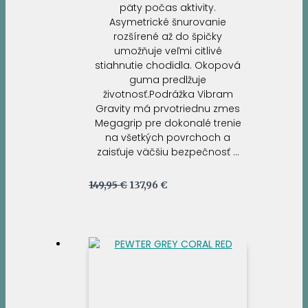
päty počas aktivity.
Asymetrické šnurovanie
rozšírené až do špičky
umožňuje veľmi citlivé
stiahnutie chodidla. Okopová
guma predlžuje
životnosť.Podrážka Vibram
Gravity má prvotriednu zmes
Megagrip pre dokonalé trenie
na všetkých povrchoch a
zaisťuje väčšiu bezpečnosť …
Pôvodná
Aktuálna
149,95
€
137,96
€
cena
cena
bola:
je:
149,95 €.
137,96 €.