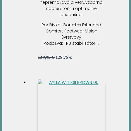
nepremokavá a vetruvzdorná,
napriek tomu optimálne
priedušná.
Podšívka: Gore-tex Extended
Comfort Footwear Vision
3vrstvový
Podošva: TPU stabilizátor …
Pôvodná
Aktuálna
139,95
€
128,76
€
cena
cena
bola:
je:
139,95 €.
128,76 €.