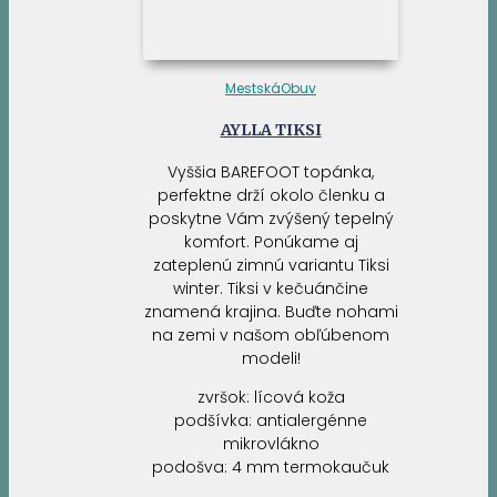
Mestská
Obuv
AYLLA TIKSI
Vyššia BAREFOOT topánka,
perfektne drží okolo členku a
poskytne Vám zvýšený tepelný
komfort. Ponúkame aj
zateplenú zimnú variantu Tiksi
winter. Tiksi v kečuánčine
znamená krajina. Buďte nohami
na zemi v našom obľúbenom
modeli!
zvršok: lícová koža
podšívka: antialergénne
mikrovlákno
podošva: 4 mm termokaučuk