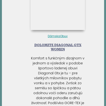
Dámska
Obuv
DOLOMITE DIAGONAL GTX
WOMEN
Komfort s funkčným dizajnom v
jednom a výsledok v podobe
športovo ladenej obuvi
Diagonal Gtx je tu – pre
všetkých milovníkov pobytu
vonku a v pohybe. Zvršok zo
semišu so špičkou a pätou
odolnou voči oderu zaručujú
dokonalé pohodlie a dlhú
životnosť. Podšívka GORE-TEX je