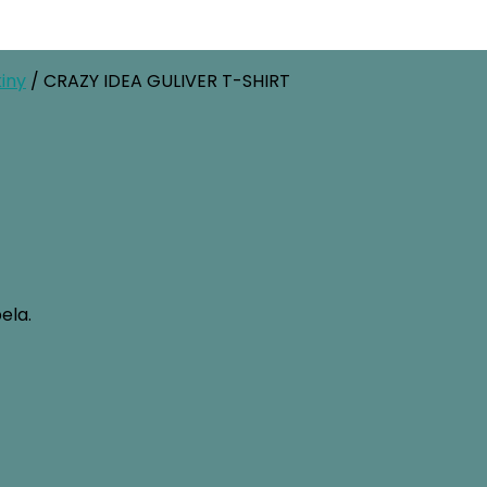
kiny
/ CRAZY IDEA GULIVER T-SHIRT
ela.