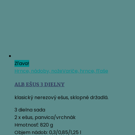
Zľava!
Hrnce, nádoby, nože
Variče, hrnce, fľaše
ALB EŠUS 3 DIELNY
klasický nerezový ešus, sklopné držadlá.
3 dielna sada
2 x ešus, panvica/vrchnák
Hmotnosť: 820 g
Objem nádob: 0,3/0,85/1,25 l