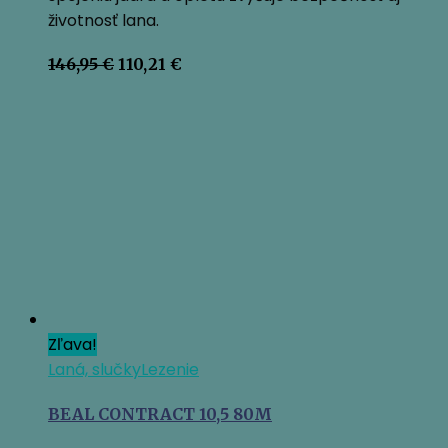
životnosť lana.
Pôvodná
Aktuálna
146,95
€
110,21
€
cena
cena
bola:
je:
146,95 €.
110,21 €.
Zľava!
Laná, slučky
Lezenie
BEAL CONTRACT 10,5 80M