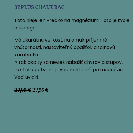
8BPLUS CHALK BAG
Toto nieje len vrecko na magnézium. Toto je tvoje
alter ego.
Má akurátnu veľkosť, na omak príjemné
vnútornosti, nastaviteľný opašťok a fajnovú
karabínku.
A tak ako ty sa nevieš nabažiť chytov a stupov,
tak táto potvora je večne hladná po magnéziu.
Veď uvidíš.
Pôvodná
Aktuálna
29,95
€
27,55
€
cena
cena
bola:
je:
29,95 €.
27,55 €.