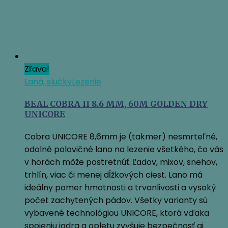
Zľava!
Laná, slučky
Lezenie
BEAL COBRA II 8.6 MM, 60M GOLDEN DRY
UNICORE
Cobra UNICORE 8,6mm je (takmer) nesmrteľné,
odolné polovičné lano na lezenie všetkého, čo vás
v horách môže postretnúť. Ľadov, mixov, snehov,
trhlín, viac či menej dĺžkových ciest. Lano má
ideálny pomer hmotnosti a trvanlivosti a vysoký
počet zachytených pádov. Všetky varianty sú
vybavené technológiou UNICORE, ktorá vďaka
spojeniu jadra a opletu zvyšuje bezpečnosť aj