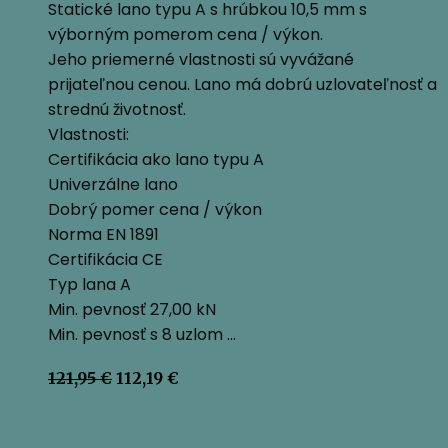
Statické lano typu A s hrúbkou 10,5 mm s
výborným pomerom cena / výkon.
Jeho priemerné vlastnosti sú vyvážané
prijateľnou cenou. Lano má dobrú uzlovateľnosť a
strednú životnosť.
Vlastnosti:
Certifikácia ako lano typu A
Univerzálne lano
Dobrý pomer cena / výkon
Norma EN 1891
Certifikácia CE
Typ lana A
Min. pevnosť 27,00 kN
Min. pevnosť s 8 uzlom …
Pôvodná
Aktuálna
121,95
€
112,19
€
cena
cena
bola:
je:
121,95 €.
112,19 €.