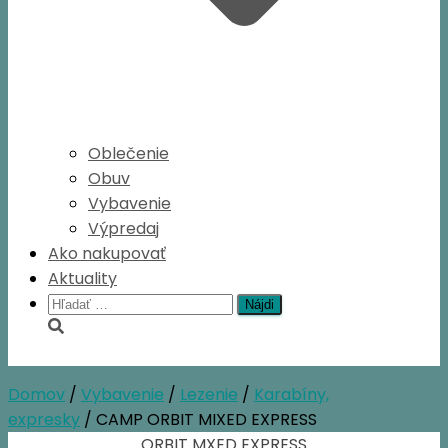
Oblečenie
Obuv
Vybavenie
Výpredaj
Ako nakupovať
Aktuality
Hľadať:
Domov
/
Vybavenie
/
Lezenie
/
Karabíny,
expresky
/ CAMP ORBIT MIXED EXPRESS