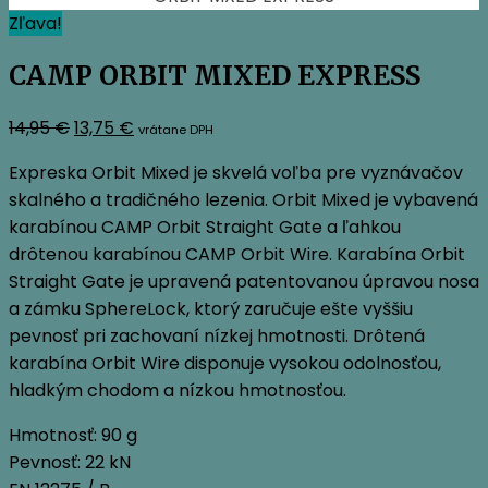
Zľava!
CAMP ORBIT MIXED EXPRESS
Pôvodná
Aktuálna
14,95
€
13,75
€
vrátane DPH
cena
cena
Expreska Orbit Mixed je skvelá voľba pre vyznávačov
bola:
je:
skalného a tradičného lezenia. Orbit Mixed je vybavená
14,95 €.
13,75 €.
karabínou CAMP Orbit Straight Gate a ľahkou
drôtenou karabínou CAMP Orbit Wire. Karabína Orbit
Straight Gate je upravená patentovanou úpravou nosa
a zámku SphereLock, ktorý zaručuje ešte vyššiu
pevnosť pri zachovaní nízkej hmotnosti. Drôtená
karabína Orbit Wire disponuje vysokou odolnosťou,
hladkým chodom a nízkou hmotnosťou.
Hmotnosť: 90 g
Pevnosť: 22 kN