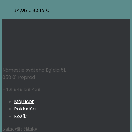
Pôvodná
Aktuálna
34,96
€
32,15
€
cena
cena
bola:
je:
34,96 €.
32,15 €.
Námestie svätého Egídia 51,
058 01 Poprad
+421 949 138 438
Môj účet
Pokladňa
Košík
Najnovšie články