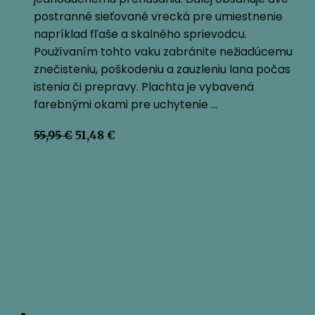
postranné sieťované vrecká pre umiestnenie
napríklad fľaše a skalného sprievodcu.
Používaním tohto vaku zabránite nežiadúcemu
znečisteniu, poškodeniu a zauzleniu lana počas
istenia či prepravy. Plachta je vybavená
farebnými okami pre uchytenie …
Pôvodná
Aktuálna
55,95
€
51,48
€
cena
cena
bola:
je:
55,95 €.
51,48 €.