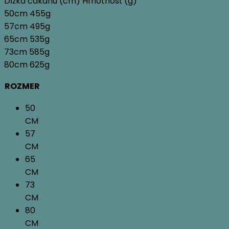
Dĺžka čakanu (cm) Hmotnosť (g)
50cm 455g
57cm 495g
65cm 535g
73cm 585g
80cm 625g
ROZMER
50
CM
57
CM
65
CM
73
CM
80
CM