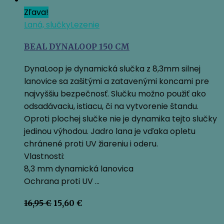
Zľava!
Laná, slučky
Lezenie
BEAL DYNALOOP 150 CM
DynaLoop je dynamická slučka z 8,3mm silnej
lanovice sa zašitými a zatavenými koncami pre
najvyššiu bezpečnosť. Slučku možno použiť ako
odsadávaciu, istiacu, či na vytvorenie štandu.
Oproti plochej slučke nie je dynamika tejto slučky
jedinou výhodou. Jadro lana je vďaka opletu
chránené proti UV žiareniu i oderu.
Vlastnosti:
8,3 mm dynamická lanovica
Ochrana proti UV …
Pôvodná
Aktuálna
16,95
€
15,60
€
cena
cena
bola:
je: