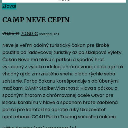
Zľava!
CAMP NEVE CEPIN
Pôvodná
Aktuálna
76,95
€
70,80
€
vrátane DPH
cena
cena
Neve je veľmi odolný turistický čakan pre široké
bola:
je:
použitie od ľadovcovej turistiky až po skialpové výlety.
76,95 €.
70,80 €.
Čakan Neve má hlavu s pätkou a spodný hrot
vyrobený z vysoko odolnej chrómovanej ocele a je tak
vhodný aj do zmrznutého snehu alebo rýchle seba
zaistenie. Farba čakanu korešponduje s obľúbenými
mačkami CAMP Stalker.Vlastnosti: Hlava s pätkou a
spodným hrotom z chrómovanej ocele Otvor pre
istiacu karabínu v hlave a spodnom hrote Zaoblená
pätka pre komfortné opretie ruky Ukazovateľ
opotrebenia CC4U Pútko Touring súčasťou čakanu