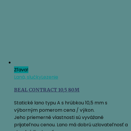
16,95 €.
15,60 €.
Zľava!
Laná, slučky
Lezenie
BEAL CONTRACT 10,5 80M
Statické lano typu A s hrúbkou 10,5 mm s
výborným pomerom cena / výkon.
Jeho priemerné vlastnosti sú vyvážané
prijateľnou cenou. Lano má dobrú uzlovateľnosť a