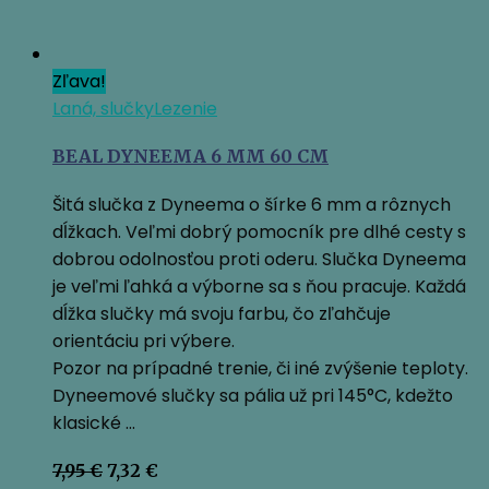
Zľava!
Laná, slučky
Lezenie
BEAL DYNEEMA 6 MM 60 CM
Šitá slučka z Dyneema o šírke 6 mm a rôznych
dĺžkach. Veľmi dobrý pomocník pre dlhé cesty s
dobrou odolnosťou proti oderu. Slučka Dyneema
je veľmi ľahká a výborne sa s ňou pracuje. Každá
dĺžka slučky má svoju farbu, čo zľahčuje
orientáciu pri výbere.
Pozor na prípadné trenie, či iné zvýšenie teploty.
Dyneemové slučky sa pália už pri 145°C, kdežto
klasické …
Pôvodná
Aktuálna
7,95
€
7,32
€