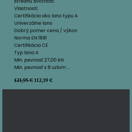
strednú životnosť.
Vlastnosti:
Certifikácia ako lano typu A
Univerzálne lano
Dobrý pomer cena / výkon
Norma EN 1891
Certifikácia CE
Typ lana A
Min. pevnosť 27,00 kN
Min. pevnosť s 8 uzlom …
Pôvodná
Aktuálna
121,95
€
112,19
€
cena
cena
bola:
je:
121,95 €.
112,19 €.