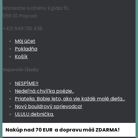
Námestie svätého Egídia 51,
058 01 Poprad
+421 949 138 438
Môj účet
Pokladňa
Košík
Najnovšie články
NESPÍME!!
Nedeľná chvíľka poézie..
Priatelia. Babie leto, ako vie každé malé dieťa…
Nový bouldrový sprievodca!
ULULU debnička.
Nakúp nad 70 EUR a dopravu máš ZDARMA!