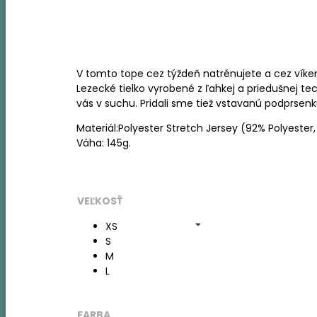
V tomto tope cez týždeň natrénujete a cez víke
Lezecké tielko vyrobené z ľahkej a priedušnej tec
vás v suchu. Pridali sme tiež vstavanú podprsenku
Materiál:Polyester Stretch Jersey (92% Polyester,
Váha: 145g.
VEĽKOSŤ
XS
S
M
L
FARBA