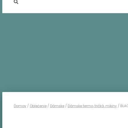
Domov
/
Oblečenie
/
Dámske
/
Dámske termo, tričká, mikiny
/ BLA