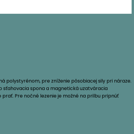
ná polystyrénom, pre zníženie pôsobiacej sily pri náraze.
hlo sťahovacia spona a magnetická uzatváracia
rať. Pre nočné lezenie je možné na prilbu pripnúť