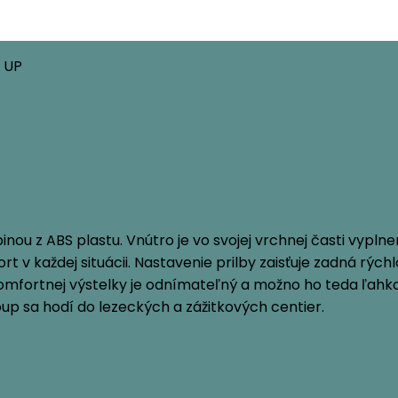
 UP
ou z ABS plastu. Vnútro je vo svojej vrchnej časti vyplne
 v každej situácii. Nastavenie prilby zaisťuje zadná rýc
fortnej výstelky je odnímateľný a možno ho teda ľahko p
p sa hodí do lezeckých a zážitkových centier.