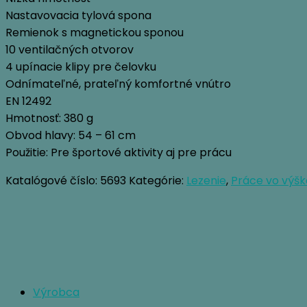
Nastavovacia tylová spona
Remienok s magnetickou sponou
10 ventilačných otvorov
4 upínacie klipy pre čelovku
Odnímateľné, prateľný komfortné vnútro
EN 12492
Hmotnosť: 380 g
Obvod hlavy: 54 – 61 cm
Použitie: Pre športové aktivity aj pre prácu
Katalógové číslo:
5693
Kategórie:
Lezenie
,
Práce vo výš
Výrobca