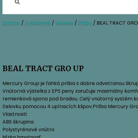
Domov
/
Vybavenie
/
Lezenie
/
Prilby
/ BEAL TRACT GRO
BEAL TRACT GRO UP
Mercury Group je ľahká prilba s dobre odvetranou škrupin
Vnútorná výstelka z EPS peny zaručuje maximálny komfort
remienková spona pod bradou. Celý vnútorný systém kom
čelovku pomocou 4 upínacích klipov.Prilba Mercury Grou
Vlastnosti:
ABS škrupina
Polystyrénové vnútro
Nízka hmotnosť