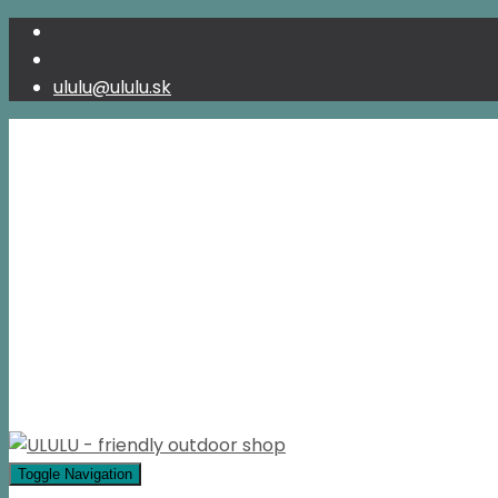
ululu@ululu.sk
Toggle Navigation