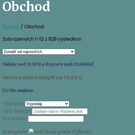
Obchod
Domov
/ Obchod
Zoradené
Zobrazených 1–12 z 929 výsledkov
podľa
najnovších
Nakúp nad 70 EUR a dopravu máš ZDARMA!
Ostáva ešte nakúpiť za
70,00
€
Čo Vás zaujíma
Výpredaj
Text search
Price filter
Kategórie
Kategórie
Vyberte