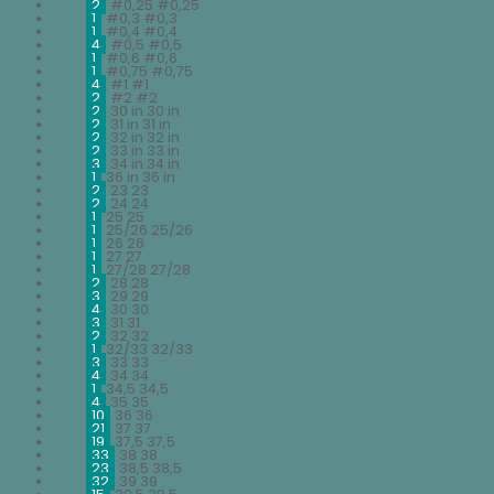
2
#0,25
#0,25
1
#0,3
#0,3
1
#0,4
#0,4
4
#0,5
#0,5
1
#0,6
#0,6
1
#0,75
#0,75
4
#1
#1
2
#2
#2
2
30 in
30 in
2
31 in
31 in
2
32 in
32 in
2
33 in
33 in
3
34 in
34 in
1
36 in
36 in
2
23
23
2
24
24
1
25
25
1
25/26
25/26
1
26
26
1
27
27
1
27/28
27/28
2
28
28
3
29
29
4
30
30
3
31
31
2
32
32
1
32/33
32/33
3
33
33
4
34
34
1
34,5
34,5
4
35
35
10
36
36
21
37
37
19
37,5
37,5
33
38
38
23
38,5
38,5
32
39
39