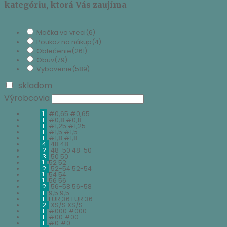
kategóriu, ktorá Vás zaujíma
Mačka vo vreci
(6)
Poukaz na nákup
(4)
Oblečenie
(261)
Obuv
(79)
Vybavenie
(589)
skladom
Výrobcovia
1
#0,65
#0,65
1
#0,8
#0,8
1
#1,25
#1,25
1
#1,5
#1,5
1
#1,8
#1,8
4
48
48
2
48-50
48-50
3
50
50
1
52
52
2
52-54
52-54
1
54
54
1
56
56
2
56-58
56-58
1
9,5
9,5
1
EUR 36
EUR 36
2
XS/S
XS/S
1
#000
#000
1
#00
#00
1
#0
#0