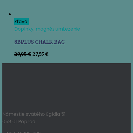
Zľava!
Doplnky, magnézium
Lezenie
8BPLUS CHALK BAG
Pôvodná
Aktuálna
29,95
€
27,55
€
cena
cena
bola:
je:
29,95 €.
27,55 €.
Námestie svätého Egídia 51,
058 01 Poprad