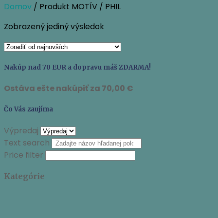
Domov
/ Produkt MOTÍV / PHIL
Zobrazený jediný výsledok
Nakúp nad 70 EUR a dopravu máš ZDARMA!
Ostáva ešte nakúpiť za
70,00
€
Čo Vás zaujíma
Výpredaj
Text search
Price filter
Kategórie