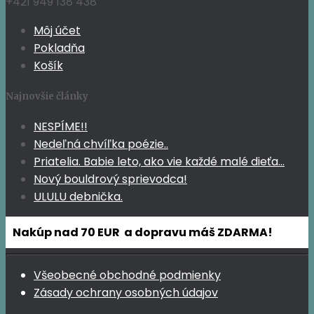
+421 949 138 438
Môj účet
Pokladňa
Košík
Najnovšie články
NESPÍME!!
Nedeľná chvíľka poézie..
Priatelia. Babie leto, ako vie každé malé dieťa…
Nový bouldrový sprievodca!
ULULU debnička.
Nakúp nad 70 EUR a dopravu máš ZDARMA!
Všeobecné obchodné podmienky
Zásady ochrany osobných údajov