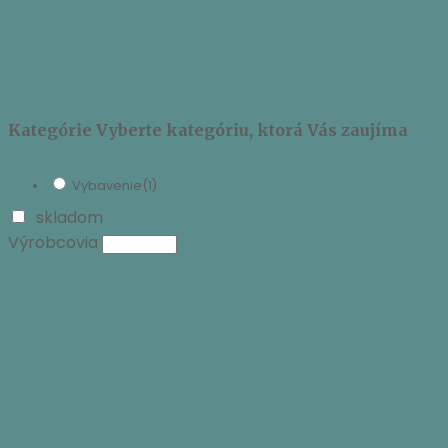
Kategórie
Vyberte kategóriu, ktorá Vás zaujíma
Vybavenie
(1)
skladom
Výrobcovia