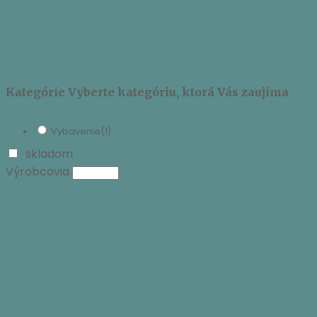
Kategórie
Vyberte kategóriu, ktorá Vás zaujíma
Vybavenie
(1)
skladom
Výrobcovia