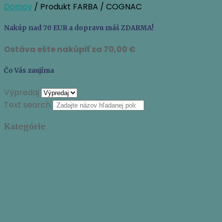
Domov
/ Produkt FARBA / COGNAC
Nakúp nad 70 EUR a dopravu máš ZDARMA!
Ostáva ešte nakúpiť za
70,00
€
Čo Vás zaujíma
Výpredaj
Text search
Kategórie