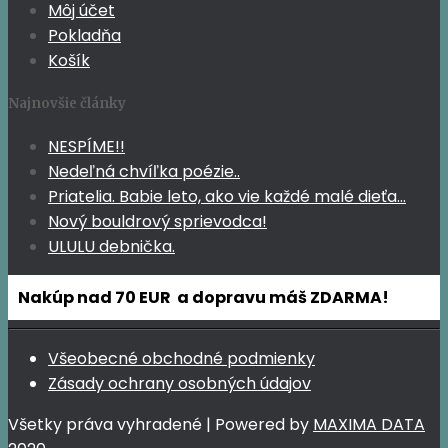
Môj účet
Pokladňa
Košík
Najnovšie články
NESPÍME!!
Nedeľná chvíľka poézie..
Priatelia. Babie leto, ako vie každé malé dieťa…
Nový bouldrový sprievodca!
ULULU debnička.
Nakúp nad 70 EUR a dopravu máš ZDARMA!
Všeobecné obchodné podmienky
Zásady ochrany osobných údajov
Všetky práva vyhradené | Powered by
MAXIMA DATA