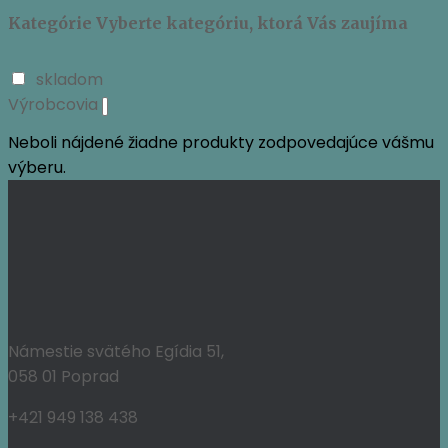
Kategórie
Vyberte kategóriu, ktorá Vás zaujíma
skladom
Výrobcovia
Neboli nájdené žiadne produkty zodpovedajúce vášmu
výberu.
Námestie svätého Egídia 51,
058 01 Poprad
+421 949 138 438