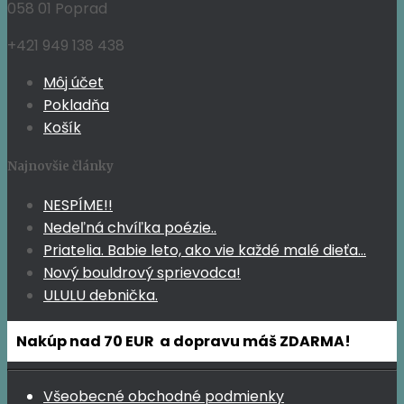
058 01 Poprad
+421 949 138 438
Môj účet
Pokladňa
Košík
Najnovšie články
NESPÍME!!
Nedeľná chvíľka poézie..
Priatelia. Babie leto, ako vie každé malé dieťa…
Nový bouldrový sprievodca!
ULULU debnička.
Nakúp nad 70 EUR a dopravu máš ZDARMA!
Všeobecné obchodné podmienky