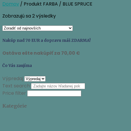
Domov
/ Produkt FARBA / BLUE SPRUCE
Zoradené
Zobrazujú sa 2 výsledky
podľa
najnovších
Nakúp nad 70 EUR a dopravu máš ZDARMA!
Ostáva ešte nakúpiť za
70,00
€
Čo Vás zaujíma
Výpredaj
Text search
Price filter
Kategórie