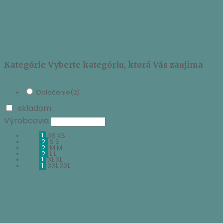
Kategórie
Vyberte kategóriu, ktorá Vás zaujíma
Oblečenie
(2)
skladom
Výrobcovia
1
XS
XS
2
S
S
2
M
M
2
L
L
1
XL
XL
1
XXL
XXL